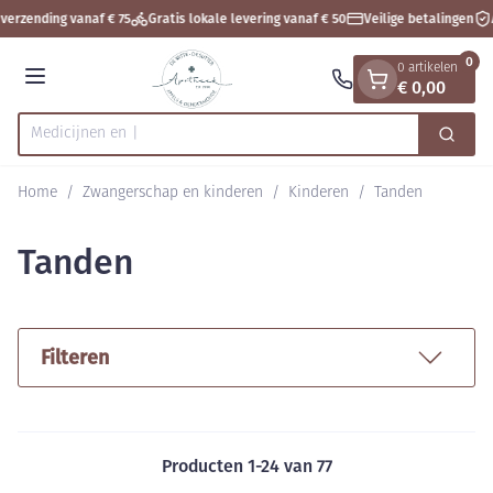
Dia 1 van 1
Ga naar de inhoud
verzending vanaf € 75
Gratis lokale levering vanaf € 50
Veilige betalingen
A
0
0 artikelen
€ 0,00
Menu
Zoek
Product, merk, categorie...
Home
/
Zwangerschap en kinderen
/
Kinderen
/
Tanden
Tanden
Filteren
Producten
1
-
24
van
77