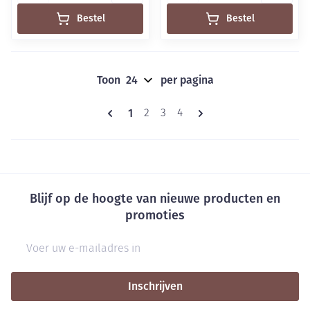
Bestel
Bestel
Toon
per pagina
Pagina's
U lees momenteel pagina
1
Pagina
Pagina
Pagina
2
3
4
Blijf op de hoogte van nieuwe producten en
promoties
E-mail adres
Inschrijven