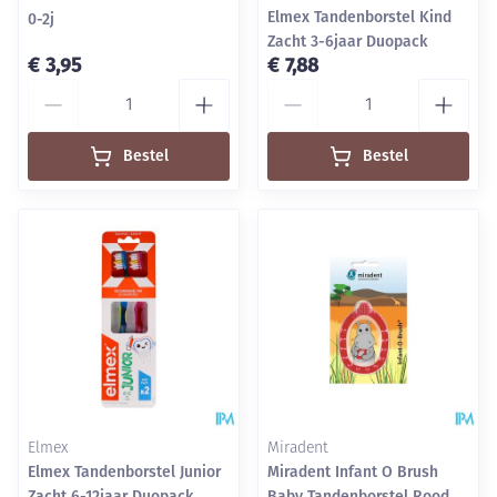
Elmex Tandenborstel Kind
0-2j
Zacht 3-6jaar Duopack
€ 3,95
€ 7,88
Aantal
Aantal
Bestel
Bestel
Elmex
Miradent
Elmex Tandenborstel Junior
Miradent Infant O Brush
Zacht 6-12jaar Duopack
Baby Tandenborstel Rood