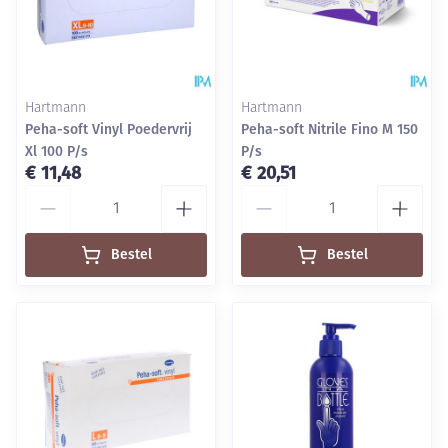
Hartmann
Hartmann
Peha-soft Vinyl Poedervrij
Peha-soft Nitrile Fino M 150
Xl 100 P/s
P/s
€ 11,48
€ 20,51
Aantal
Aantal
Bestel
Bestel