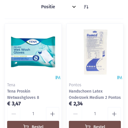
Sorteer op:
Tena
Pontos
Tena Proskin
Handschoen Latex
Wetwashgloves 8
Onderzoek Medium 2 Pontos
€ 3,47
€ 2,34
Aantal
Aantal
Bestel
Bestel