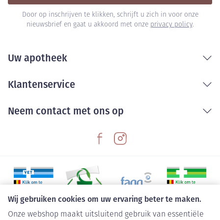
Door op inschrijven te klikken, schrijft u zich in voor onze
nieuwsbrief en gaat u akkoord met onze
privacy policy
.
Uw apotheek
Klantenservice
Neem contact met ons op
Wij gebruiken cookies om uw ervaring beter te maken.
Onze webshop maakt uitsluitend gebruik van essentiële
Juridische links