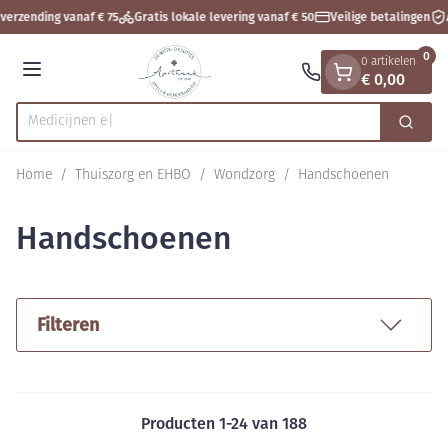
Dia 1 van 1
Ga naar de inhoud
verzending vanaf € 75
Gratis lokale levering vanaf € 50
Veilige betalingen
A
0
0 artikelen
€ 0,00
Menu
Zoek
Product, merk, categorie...
Home
/
Thuiszorg en EHBO
/
Wondzorg
/
Handschoenen
Handschoenen
Filteren
Producten
1
-
24
van
188