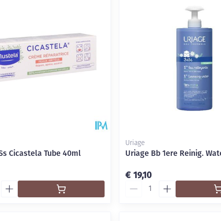
delen
Haar
Mondmaskers
ging
Supplementen
Insectenwe
middelen
ssen
-
id
Uriage
Ss Cicastela Tube 40ml
Uriage Bb 1ere Reinig. Wate
€ 19,10
Zelfbruiner
Scheren
Aantal