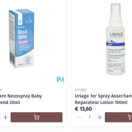
e
Uriage
are Neusspray Baby
Uriage 1er Spray Assechan
pend 20ml
Reparateur Lotion 100ml
€ 13,60
Aantal