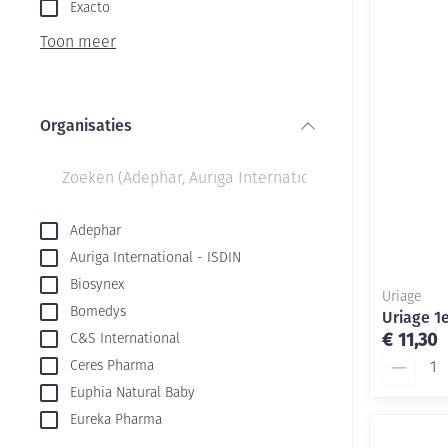
Aerosol toestel
kloven
Exacto
Creme, gel en s
Aerosol accesso
Blaren
Toon meer
Zuurstof
Eelt
Ademhalingsste
Eksteroog - lik
Organisaties
Toon meer
filter
Spieren en gew
Specifiek voor
Naalden en spu
Adephar
Auriga International - ISDIN
Infecties
Lichaamsverzor
Spuiten
Biosynex
Uriage
Deodorant
Oplossing voor 
Bomedys
Uriage 1
Naalden
Luizen
€ 11,30
C&S International
Aantal
Ceres Pharma
Naalden voor in
pennaalden
Euphia Natural Baby
Diagnostica
Eureka Pharma
Toon meer