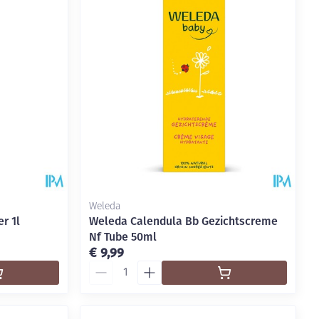
rende
Parfums en
geurproducten
Weleda
r 1l
Weleda Calendula Bb Gezichtscreme
Nf Tube 50ml
€ 9,99
CBD
Aantal