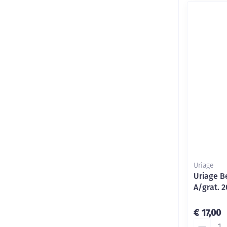
Uriage
Uriage B
A/grat. 
€ 17,00
Aantal