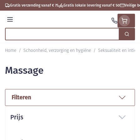
Ga naar de inhoud
Gratis verzending vanaf € 75
Gratis lokale levering vanaf € 50
Veilige 
Menu
Zoek
Product, merk, categorie...
Home
/
Schoonheid, verzorging en hygiëne
/
Seksualiteit en intie
Massage
Filteren
Doorgaan naar productlijst
Prijs
filter