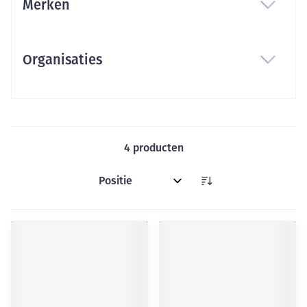
Merken
filter
Organisaties
filter
4
producten
Sorteer op: