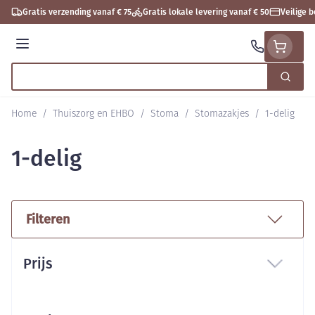
Ga naar de inhoud
Gratis verzending vanaf € 75
Gratis lokale levering vanaf € 50
Veilige 
Menu
Zoek
Product, merk, categorie...
Home
/
Thuiszorg en EHBO
/
Stoma
/
Stomazakjes
/
1-delig
1-delig
Filteren
Doorgaan naar productlijst
Prijs
filter