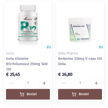
Soria
Deba Pharma
Soria Vitamine
Berberine 250mg V-caps 120
B12+foliumzuur 250mg Tabl
Deba
120
€ 25,45
€ 26,80
Aantal
Aantal
Bestel
Bestel