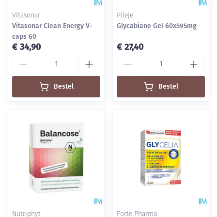
Vitasonar
Pileje
Vitasonar Clean Energy V-
Glycabiane Gel 60x595mg
caps 60
€ 34,90
€ 27,40
Aantal
Aantal
Bestel
Bestel
Nutriphyt
Forté Pharma