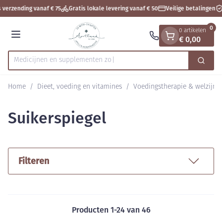
Dia 1 van 1
Ga naar de inhoud
 verzending vanaf € 75
Gratis lokale levering vanaf € 50
Veilige betalingen
0
0 artikelen
€ 0,00
Menu
Medicijnen e
Zoek
Product, merk, categorie...
Home
/
Dieet, voeding en vitamines
/
Voedingstherapie & welzijn
Suikerspiegel
Filteren
Producten
1
-
24
van
46