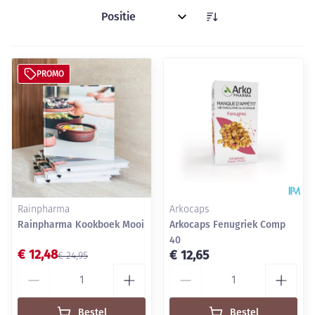
Sorteer op:
PROMO
Rainpharma
Arkocaps
Rainpharma Kookboek Mooi
Arkocaps Fenugriek Comp
40
€ 12,48
€ 12,65
€ 24,95
Aantal
Aantal
Bestel
Bestel