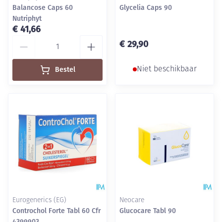
Balancose Caps 60
Glycelia Caps 90
Nutriphyt
€ 41,66
Aantal
€ 29,90
Bestel
Niet beschikbaar
Eurogenerics (EG)
Neocare
Controchol Forte Tabl 60 Cfr
Glucocare Tabl 90
4399903