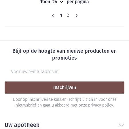
Toon
per pagina
Pagina's
U lees momenteel pagina
1
Pagina
2
Blijf op de hoogte van nieuwe producten en
promoties
E-mail adres
Inschrijven
Door op inschrijven te klikken, schrijft u zich in voor onze
nieuwsbrief en gaat u akkoord met onze
privacy policy
.
Uw apotheek