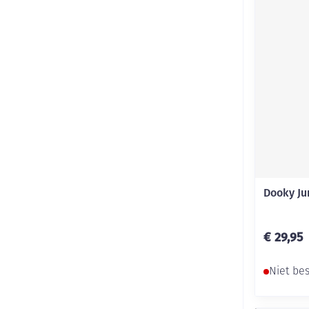
Dooky Jun
€ 29,95
Niet be