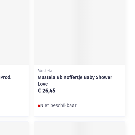
rende
Parfums en
geurproducten
Mustela
 Prod.
Mustela Bb Koffertje Baby Shower
Love
€ 26,45
CBD
Niet beschikbaar