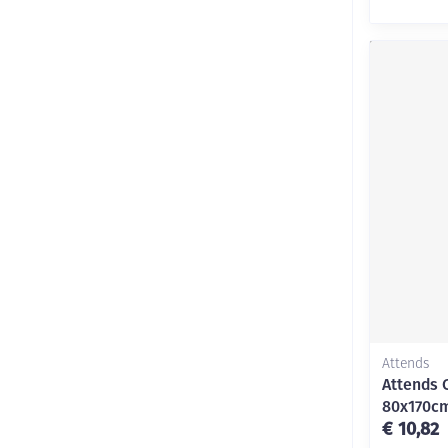
Attends
Attends 
80x170cm
€ 10,82