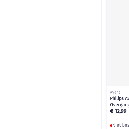
Avent
Philips A
Overgan
€ 12,99
Niet be