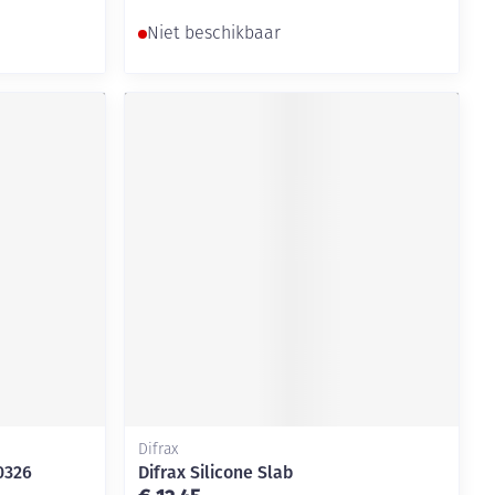
Niet beschikbaar
Difrax
0326
Difrax Silicone Slab