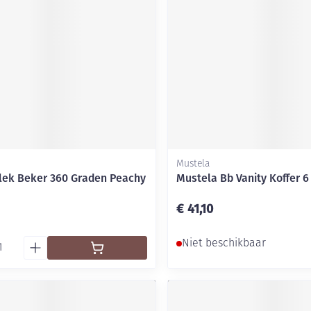
Mondmaskers
ging
Supplementen
Insectenwe
middelen
ssen
-
id
Mustela
/lek Beker 360 Graden Peachy
Mustela Bb Vanity Koffer 6
€ 41,10
Zelfbruiner
Scheren
Niet beschikbaar