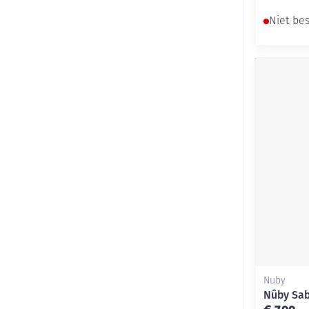
Niet be
Nuby
Nûby Sab