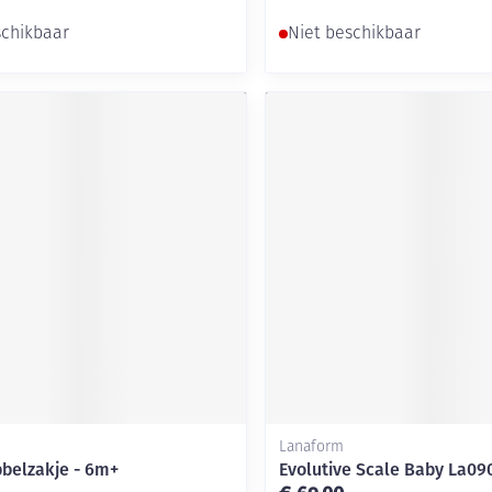
schikbaar
Niet beschikbaar
Lanaform
belzakje - 6m+
Evolutive Scale Baby La09