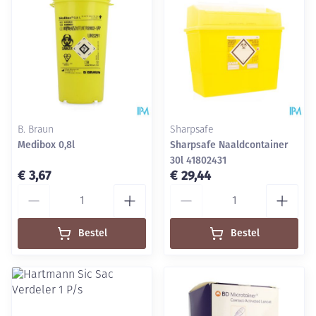
B. Braun
Sharpsafe
Medibox 0,8l
Sharpsafe Naaldcontainer
30l 41802431
€ 3,67
€ 29,44
Aantal
Aantal
Bestel
Bestel