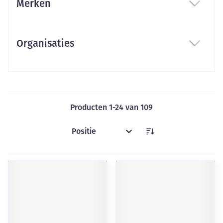
Merken
filter
Organisaties
filter
Producten
1
-
24
van
109
Sorteer op: