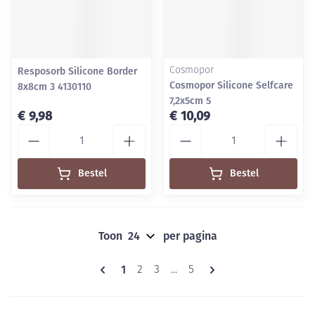
Resposorb Silicone Border
Cosmopor
Cosmopor Silicone Selfcare
8x8cm 3 4130110
7,2x5cm 5
€ 9,98
€ 10,09
Aantal
Aantal
Bestel
Bestel
Toon
per pagina
Pagina's
U lees momenteel pagina
1
Pagina
Pagina
Pagina
2
3
...
5