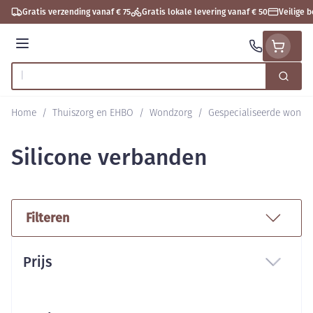
Ga naar de inhoud
Gratis verzending vanaf € 75
Gratis lokale levering vanaf € 50
Veilige 
Menu
Zoek
Product, merk, categorie...
Home
/
Thuiszorg en EHBO
/
Wondzorg
/
Gespecialiseerde wondz
Silicone verbanden
Filteren
Doorgaan naar productlijst
Prijs
filter