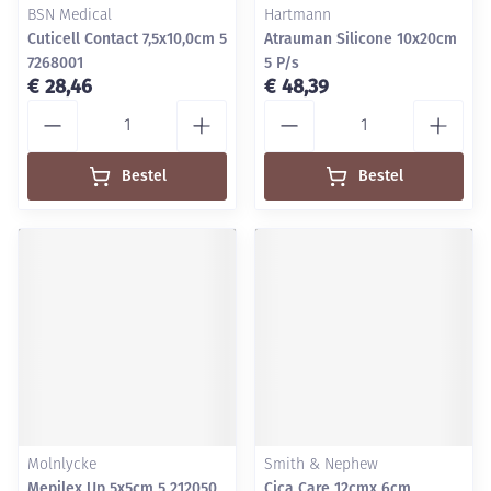
BSN Medical
Hartmann
Cuticell Contact 7,5x10,0cm 5
Atrauman Silicone 10x20cm
7268001
5 P/s
€ 28,46
€ 48,39
Aantal
Aantal
Bestel
Bestel
Molnlycke
Smith & Nephew
Mepilex Up 5x5cm 5 212050
Cica Care 12cmx 6cm