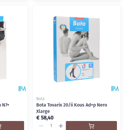
Bota
h N7+
Bota Tovarix 20/ii Kous Ad+p Nero
Xlarge
€ 58,40
Aantal