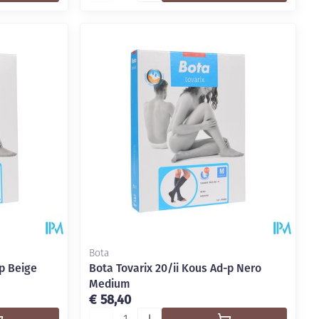
Bota
p Beige
Bota Tovarix 20/ii Kous Ad-p Nero
Medium
€ 58,40
Aantal