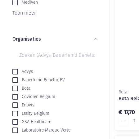
Aerosol toestel
kloven
Mediven
Creme, gel en s
Aerosol accesso
Blaren
Toon meer
Zuurstof
Eelt
Ademhalingsste
Eksteroog - lik
Organisaties
Toon meer
filter
Spieren en gew
Specifiek voor
Naalden en spu
Advys
Bauerfeind Benelux BV
Infecties
Lichaamsverzor
Spuiten
Bota
Bota
Deodorant
Oplossing voor 
Covidien Belgium
Bota Rel
Naalden
Luizen
Enovis
€ 17,70
Essity Belgium
Naalden voor in
Aantal
pennaalden
GSA Healthcare
Diagnostica
Laboratoire Marque Verte
Toon meer