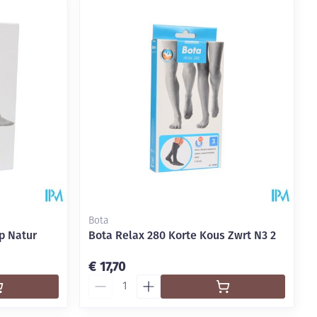
rende
Parfums en
geurproducten
Bota
p Natur
Bota Relax 280 Korte Kous Zwrt N3 2
CBD
€ 17,70
Aantal