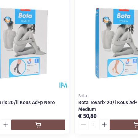
delen
Haar
Mondmaskers
ging
Supplementen
Insectenwe
middelen
ssen
-
id
Bota
arix 20/ii Kous Ad+p Nero
Bota Tovarix 20/i Kous Ad+
Medium
Zelfbruiner
Scheren
€ 50,80
Aantal