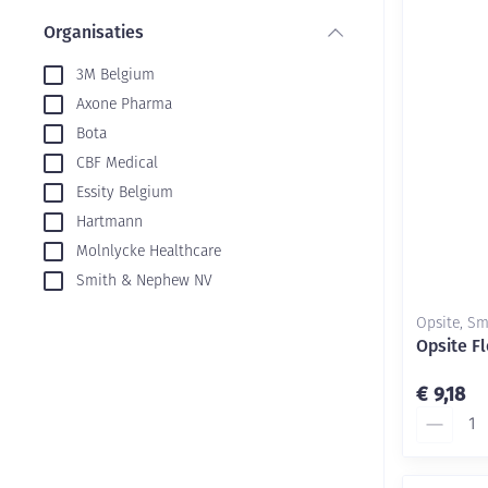
Aerosol toestel
kloven
Creme, gel en s
Organisaties
Aerosol accesso
Blaren
filter
3M Belgium
Zuurstof
Eelt
Axone Pharma
Ademhalingsste
Eksteroog - lik
Bota
Toon meer
CBF Medical
Spieren en gew
Essity Belgium
Hartmann
Specifiek voor
Naalden en spu
Molnlycke Healthcare
Smith & Nephew NV
Infecties
Lichaamsverzor
Spuiten
Opsite, S
Deodorant
Oplossing voor 
Opsite F
Naalden
Luizen
€ 9,18
Naalden voor in
Aantal
pennaalden
Diagnostica
Toon meer