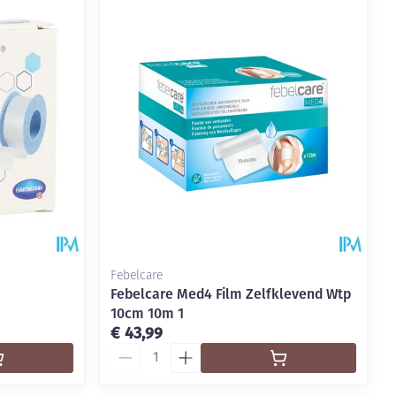
rende
Parfums en
geurproducten
Febelcare
Febelcare Med4 Film Zelfklevend Wtp
10cm 10m 1
CBD
€ 43,99
Aantal