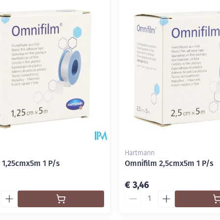
delen
Haar
Mondmaskers
ging
Supplementen
Insectenwe
middelen
ssen
-
id
Hartmann
 1,25cmx5m 1 P/s
Omnifilm 2,5cmx5m 1 P/s
Zelfbruiner
Scheren
€ 3,46
Aantal