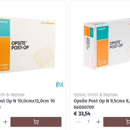
mith & Nephew
Opsite, Smith & Nephew
ost Op N 10,0cmx12,0cm 10
Opsite Post Op N 9,5cmx 8
0
66000709
€ 33,54
Aantal