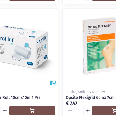
Opsite, Smith & Nephew
m Roll 10cmx10m 1 P/s
Opsite Flexigrid 6cmx 7cm
€ 7,47
Aantal