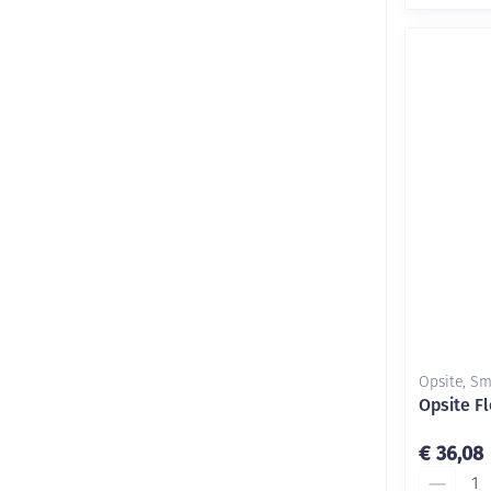
Opsite, S
Opsite F
€ 36,08
Aantal