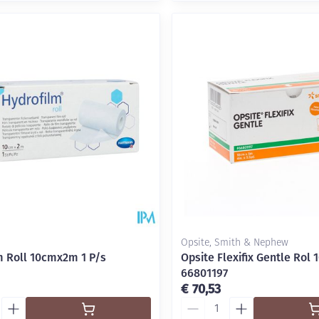
Opsite, Smith & Nephew
m Roll 10cmx2m 1 P/s
Opsite Flexifix Gentle Rol
66801197
€ 70,53
Aantal