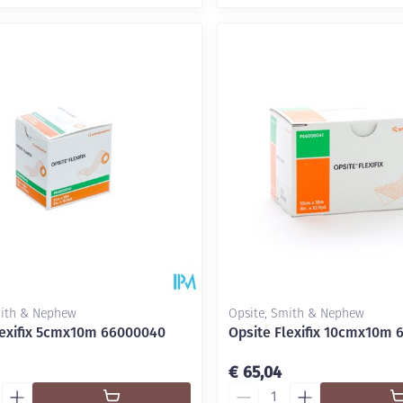
mith & Nephew
Opsite, Smith & Nephew
lexifix 5cmx10m 66000040
Opsite Flexifix 10cmx10m 
€ 65,04
Aantal