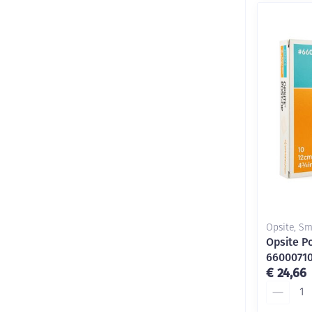
Opsite, S
Opsite P
6600071
€ 24,66
Aantal