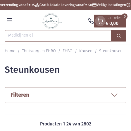
Dia 1 van 1
Ga naar de inhoud
verzending vanaf € 75
Gratis lokale levering vanaf € 50
Veilige betalingen
A
0
0 artikelen
€ 0,00
Menu
Zoek
Product, merk, categorie...
Home
/
Thuiszorg en EHBO
/
EHBO
/
Kousen
/
Steunkousen
Steunkousen
Filteren
Producten
1
-
24
van
2802