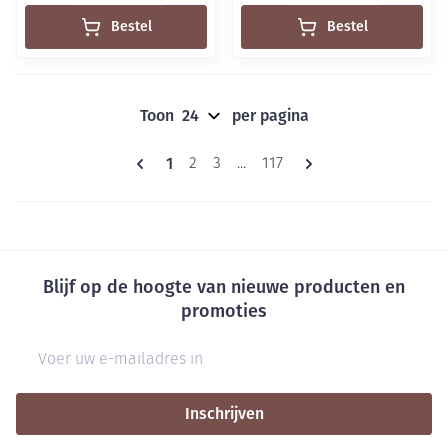
Bestel
Bestel
Toon
per pagina
Pagina's
U lees momenteel pagina
1
Pagina
Pagina
Pagina
2
3
...
117
Blijf op de hoogte van nieuwe producten en
promoties
E-mail adres
Inschrijven