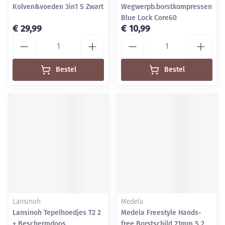
Kolven&voeden 3in1 S Zwart
Wegwerpb.borstkompressen
Blue Lock Core60
€ 29,99
€ 10,99
Aantal
Aantal
Bestel
Bestel
Lansinoh
Medela
Lansinoh Tepelhoedjes T2 2
Medela Freestyle Hands-
+ Beschermdoos
free Borstschild 21mm S 2