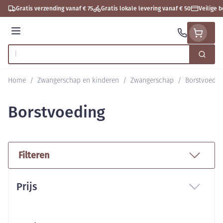
Ga naar de inhoud
Gratis verzending vanaf € 75
Gratis lokale levering vanaf € 50
Veilige 
Menu
Zoek
Product, merk, categorie...
Home
/
Zwangerschap en kinderen
/
Zwangerschap
/
Borstvoedin
Borstvoeding
Filteren
Doorgaan naar productlijst
Prijs
filter