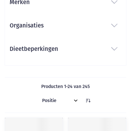
Merken
filter
Organisaties
filter
Dieetbeperkingen
filter
Producten
1
-
24
van
245
Sorteer op: