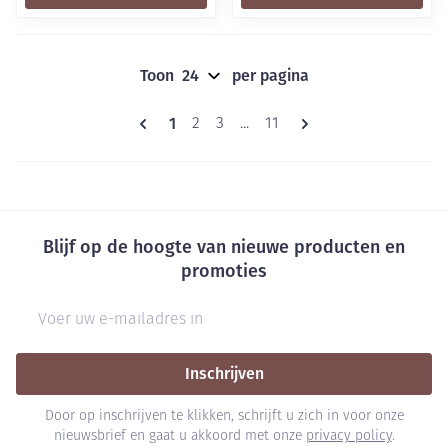
Toon
per pagina
Pagina's
U lees momenteel pagina
1
Pagina
Pagina
Pagina
2
3
...
11
Blijf op de hoogte van nieuwe producten en
promoties
E-mail adres
Inschrijven
Door op inschrijven te klikken, schrijft u zich in voor onze
nieuwsbrief en gaat u akkoord met onze
privacy policy
.