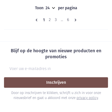
Toon
per pagina
Pagina's
U lees momenteel pagina
1
Pagina
Pagina
Pagina
2
3
...
6
Blijf op de hoogte van nieuwe producten en
promoties
E-mail adres
Inschrijven
Door op inschrijven te klikken, schrijft u zich in voor onze
nieuwsbrief en gaat u akkoord met onze
privacy policy
.