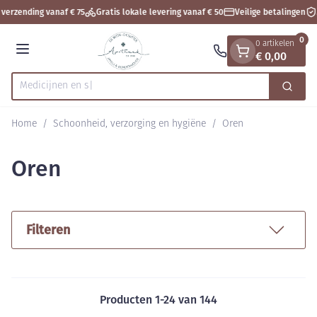
Dia 1 van 1
Ga naar de inhoud
verzending vanaf € 75
Gratis lokale levering vanaf € 50
Veilige betalingen
A
0
0 artikelen
€ 0,00
Menu
Zoek
Product, merk, categorie...
Home
/
Schoonheid, verzorging en hygiëne
/
Oren
Oren
Filteren
Producten
1
-
24
van
144