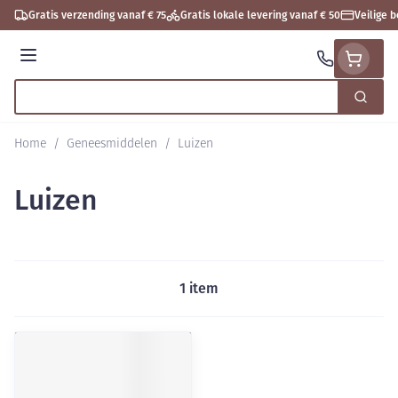
Ga naar de inhoud
Gratis verzending vanaf € 75
Gratis lokale levering vanaf € 50
Veilige 
Menu
Zoek
Product, merk, categorie...
Home
/
Geneesmiddelen
/
Luizen
Luizen
1
item