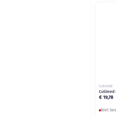
Cutimed
Cutimed 
€ 19,78
Niet be