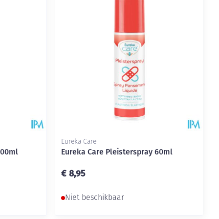
rende
Parfums en
geurproducten
Eureka Care
100ml
Eureka Care Pleisterspray 60ml
€ 8,95
CBD
Niet beschikbaar