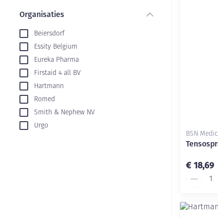
Aerosol toestel
kloven
Creme, gel en s
Organisaties
Aerosol accesso
Blaren
filter
Beiersdorf
Zuurstof
Eelt
Essity Belgium
Ademhalingsste
Eksteroog - lik
Eureka Pharma
Toon meer
Firstaid 4 all BV
Spieren en gew
Hartmann
Romed
Specifiek voor
Naalden en spu
Smith & Nephew NV
Urgo
Infecties
Lichaamsverzor
Spuiten
BSN Medic
Tensospr
Deodorant
Oplossing voor 
Naalden
Luizen
€ 18,69
Aantal
Naalden voor in
pennaalden
Diagnostica
Toon meer