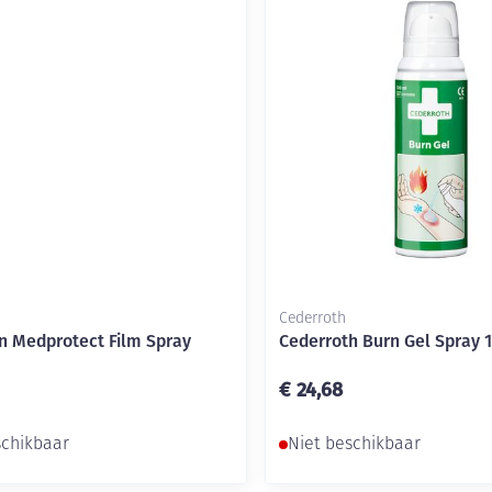
delen
Haar
Mondmaskers
ging
Supplementen
Insectenwe
middelen
ssen
-
id
Cederroth
 Medprotect Film Spray
Cederroth Burn Gel Spray 
€ 24,68
Zelfbruiner
Scheren
schikbaar
Niet beschikbaar