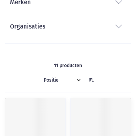
Merken
filter
Organisaties
filter
11
producten
Sorteer op: