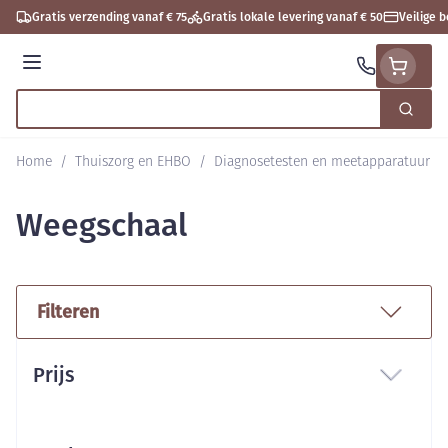
Ga naar de inhoud
Gratis verzending vanaf € 75
Gratis lokale levering vanaf € 50
Veilige 
Menu
Zoek
Product, merk, categorie...
Home
/
Thuiszorg en EHBO
/
Diagnosetesten en meetapparatuur
/
Weegschaal
Filteren
Doorgaan naar productlijst
Prijs
filter