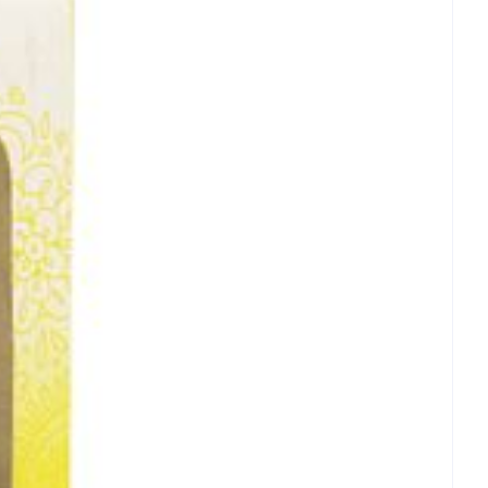
rende
Parfums en
geurproducten
CBD