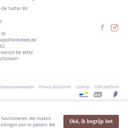
-De Sutter BV
e
 30
@
apotheekdwds.be
602
:
Harold De Witte
470264611
rkoopsvoorwaarden
Privacy disclaimer
Cookies
ODR-platform
en functioneren. We maken
Oké, ik begrijp het
tellingen aan te passen. We