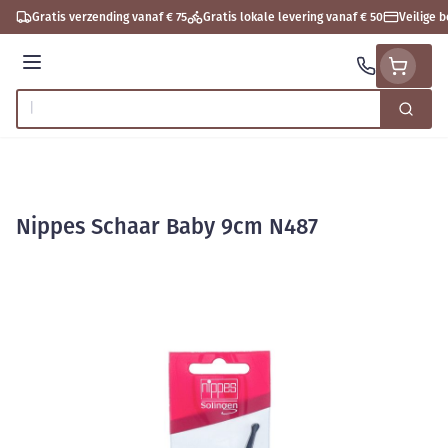
Ga naar de inhoud
Gratis verzending vanaf € 75
Gratis lokale levering vanaf € 50
Veilige 
Menu
Zoek
Product, merk, categorie...
Nippes Schaar Baby 9cm N487