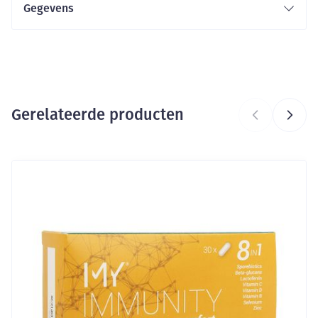
Gegevens
CNK
4568283
Organisaties
Distribio, DISTRICARE PHARMA
Gerelateerde producten
Merken
Elixirs&Co
Hoeveelheid
Druk op om naar carrouselnavigatie te gaan
Navigeren door de elementen van de carrousel is mogelijk me
Druk om carrousel over te slaan
10
Verpakking
Behoud
Kamertemperatuur (15°C - 25°C)