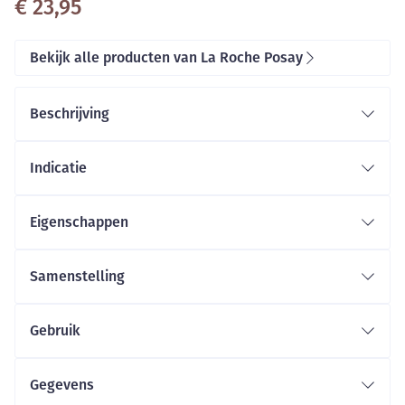
€ 23,95
Bekijk alle producten van La Roche Posay
Beschrijving
Indicatie
Eigenschappen
Melkachtige, smeltende en snel absorberende
textuur.
Samenstelling
Niet plakkerig
Gebruik
Gegevens