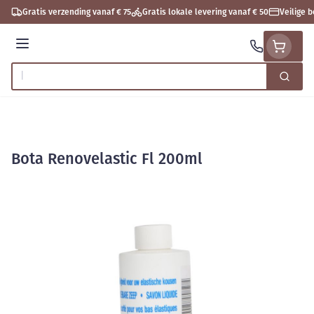
Ga naar de inhoud
Gratis verzending vanaf € 75
Gratis lokale levering vanaf € 50
Veilige 
Menu
Zoek
Product, merk, categorie...
Bota Renovelastic Fl 200ml