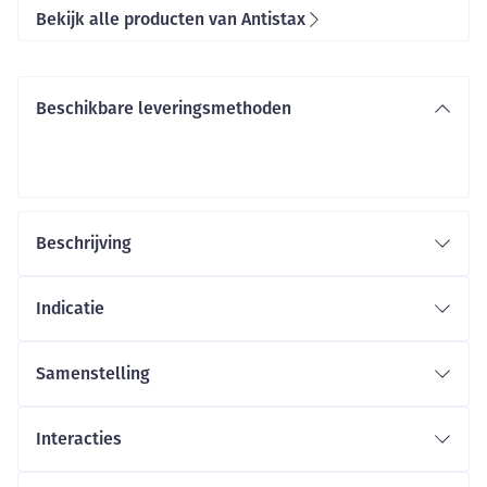
Bekijk alle producten van Antistax
Beschikbare leveringsmethoden
Beschrijving
Indicatie
Samenstelling
De werkzame stof in dit middel is: droog extract van
rode wijnstokbladeren. Een filmomhulde tablet bevat
Interacties
360 mg droog extract van rode wijnstokbladeren (4-