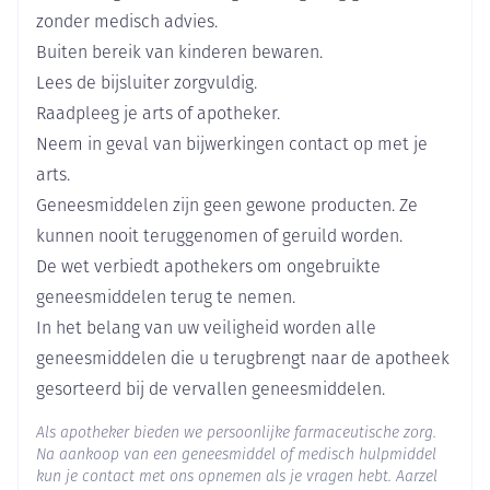
zonder medisch advies.
Breedte
39 mm
Buiten bereik van kinderen bewaren.
Lees de bijsluiter zorgvuldig.
Lengte
108 mm
Raadpleeg je arts of apotheker.
Neem in geval van bijwerkingen contact op met je
Diepte
83 mm
arts.
Geneesmiddelen zijn geen gewone producten. Ze
Hoeveelheid
60
kunnen nooit teruggenomen of geruild worden.
Verpakking
De wet verbiedt apothekers om ongebruikte
Actieve
geneesmiddelen terug te nemen.
Vitis vinifera (droog extract)
Ingrediënten
In het belang van uw veiligheid worden alle
geneesmiddelen die u terugbrengt naar de apotheek
Behoud
Kamertemperatuur (15°C - 25°C)
gesorteerd bij de vervallen geneesmiddelen.
Als apotheker bieden we persoonlijke farmaceutische zorg.
Na aankoop van een geneesmiddel of medisch hulpmiddel
kun je contact met ons opnemen als je vragen hebt. Aarzel