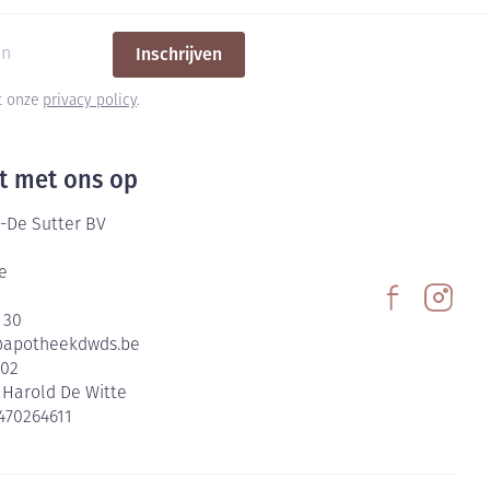
Inschrijven
et onze
privacy policy
.
t met ons op
-De Sutter BV
e
 30
@
apotheekdwds.be
602
:
Harold De Witte
470264611