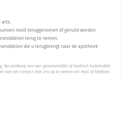
dagen
de hersenen ten gevolge van een ernstige acute of
 per dag de 4 volgende dagen
k verwittigd worden. Spreek met uw arts voor u de
oblemen hebt. Uw arts moet uw leverfunctie misschien
 arts.
kunnen nooit teruggenomen of geruild worden.
raadpleeg uw arts.
dsel
ederkorenderivaten (geneesmiddel tegen migraine).
esmiddelen terug te nemen.
o-intestinale bijwerkingen van azithromycine
eesmiddelen die u terugbrengt naar de apotheek
)
org. Na aankoop van een geneesmiddel of medisch hulpmiddel
d)
el niet om contact met ons op te nemen via mail of telefoon.
eneesmiddel)
 25°C)
eling van ernstige vormen van rheumatoïde arthritis,
bindweefselziekten en bij lupus erytematosus en bij
is en lupus erytematosus )