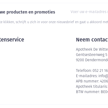
E-mail adres
euwe producten en promoties
te klikken, schrijft u zich in voor onze nieuwsbrief en gaat u akkoord m
tenservice
Neem contac
Apotheek De Witte
Gentsesteenweg 5
9200
Dendermond
Telefoon:
052 21 16
E-mailadres:
info
APB nummer:
420
Apotheek titularis
BTW nummer:
BE0