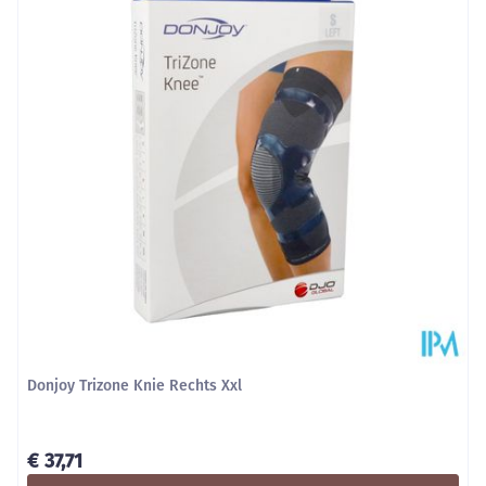
Diepte
22 mm
Hoeveelheid
Stuk
Verpakking
Behoud
Kamertemperatuur (15°C - 25°C)
Donjoy Trizone Knie Rechts Xxl
€ 37,71