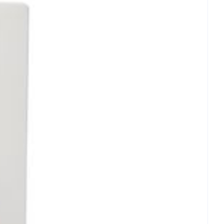
ig en grondig naspoelen.
n een warmtebron en niet in de zon.
rende
Parfums en
icht.
geurproducten
 25°C)
achte veranderingen vervalt elke aansprakelijkheid.
CBD