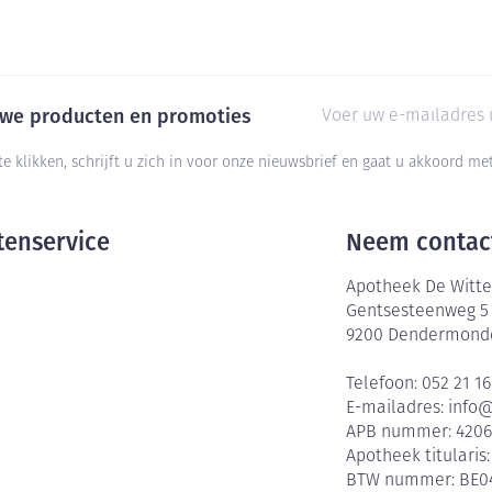
E-mail adres
euwe producten en promoties
te klikken, schrijft u zich in voor onze nieuwsbrief en gaat u akkoord m
tenservice
Neem contac
Apotheek De Witte
Gentsesteenweg 5
9200
Dendermond
Telefoon:
052 21 16
E-mailadres:
info
APB nummer:
420
Apotheek titularis
BTW nummer:
BE0