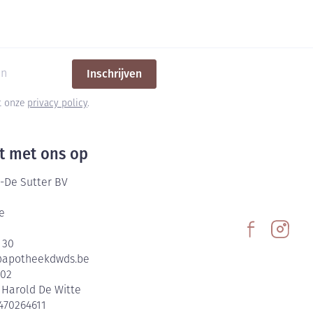
Inschrijven
et onze
privacy policy
.
t met ons op
-De Sutter BV
e
 30
@
apotheekdwds.be
602
:
Harold De Witte
470264611