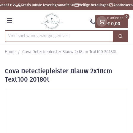
Dia 1 van 1
Ga naar de inhoud
vanaf € 75
Gratis lokale levering vanaf € 50
Veilige betalingen
Apothekers
0
0 artikelen
€ 0,00
Menu
Vind snel wondverzorging
Zoek
Product, merk, categorie...
Home
/
Cova Detectiepleister Blauw 2x18cm Text100 20180t
Cova Detectiepleister Blauw 2x18cm
Text100 20180t