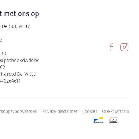
t met ons op
-De Sutter BV
e
 30
@
apotheekdwds.be
602
:
Harold De Witte
470264611
rkoopsvoorwaarden
Privacy disclaimer
Cookies
ODR-platform