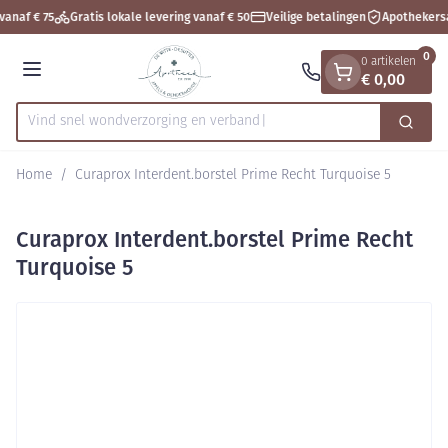
Dia 1 van 1
Ga naar de inhoud
vanaf € 75
Gratis lokale levering vanaf € 50
Veilige betalingen
Apothekers
0
0 artikelen
€ 0,00
Menu
Vind snel wondverzorging en
Zoek
Product, merk, categorie...
Home
/
Curaprox Interdent.borstel Prime Recht Turquoise 5
Curaprox Interdent.borstel Prime Recht
Turquoise 5