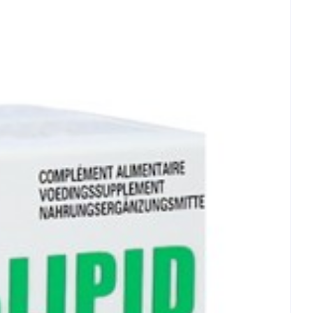
rende
Parfums en
 25°C)
geurproducten
CBD