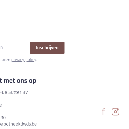
Inschrijven
et onze
privacy policy
.
t met ons op
-De Sutter BV
e
 30
@
apotheekdwds.be