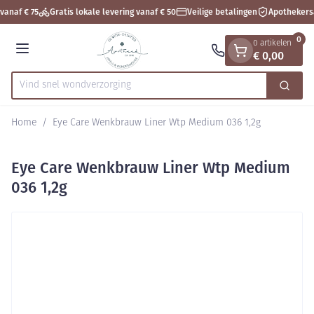
Dia 1 van 1
Ga naar de inhoud
vanaf € 75
Gratis lokale levering vanaf € 50
Veilige betalingen
Apothekers
0
0 artikelen
€ 0,00
Menu
Vind snel wondve
Zoek
Product, merk, categorie...
Home
/
Eye Care Wenkbrauw Liner Wtp Medium 036 1,2g
Eye Care Wenkbrauw Liner Wtp Medium
036 1,2g