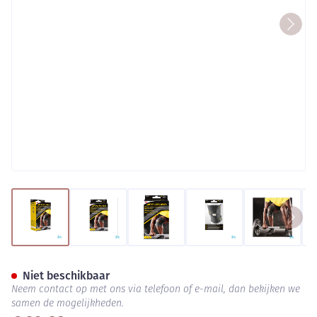
View larger image
View larger image
View larger image
View larger image
View lar
Futuro Dabi Sport Kniesteun 
Niet beschikbaar
Neem contact op met ons via telefoon of e-mail, dan bekijken we
samen de mogelijkheden.