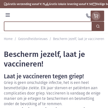
Ga naar de inhoud
Gratis verzending vanaf € 75
Gratis lokale levering vanaf € 50
Veilige 
Menu
Zoek
Product, merk, categorie...
Home
/
Gezondheidsnieuws
/
Bescherm jezelf, laat je vaccineren!
Bescherm jezelf, laat je
vaccineren!
Laat je vaccineren tegen griep!
Griep is geen onschuldige infectie, het is een heel
besmettelijke ziekte. Elk jaar sterven er patiënten aan
complicaties door griep. Vaccineren is vandaag de enige
manier om je ertegen te beschermen en besmetting
onder de bevolking af te remmen.