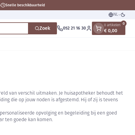
s
Snelle beschikbaarheid
NL
Talen
Oversc
0
0 artikelen
Zoek
052 21 16 30
€ 0,00
Klant menu
n
ten
ts
Handen
Voedingstherapie &
Zicht
Gemmotherapie
Incontinentie
Paarden
Mineralen, vitaminen en
en
welzijn
tonica
eren
Handverzorging
Onderleggers
d van verschil uitmaken. Je huisapotheker behoudt het
Ogen
Mineralen
gewrichten
Steunkousen
ing die op jouw noden is afgestemd. Hij of zij is tevens
n
pslingerie
Handhygiëne
Luierbroekje
en - detox
Neus
Vitaminen
en hygiëne
Manicure & pedicure
Inlegverband
personaliseerde opvolging en begeleiding bij een goed
Keel
aar ten goede kan komen.
en supplementen
Incontinentieslips
Botten, spieren en
Toon meer
gewrichten