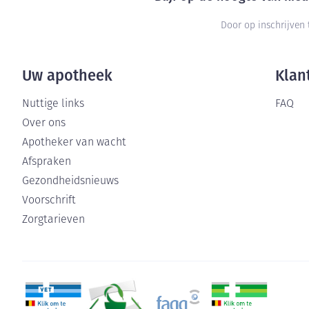
Aerosol accesso
Blaren
Door op inschrijven 
Zuurstof
Eelt
Ademhalingsste
Eksteroog - lik
Uw apotheek
Klan
Toon meer
Spieren en gew
Nuttige links
FAQ
Over ons
Specifiek voor
Naalden en spu
Apotheker van wacht
Infecties
Afspraken
Lichaamsverzor
Spuiten
Gezondheidsnieuws
Deodorant
Oplossing voor 
Voorschrift
Naalden
Luizen
Zorgtarieven
Naalden voor in
pennaalden
Diagnostica
Toon meer