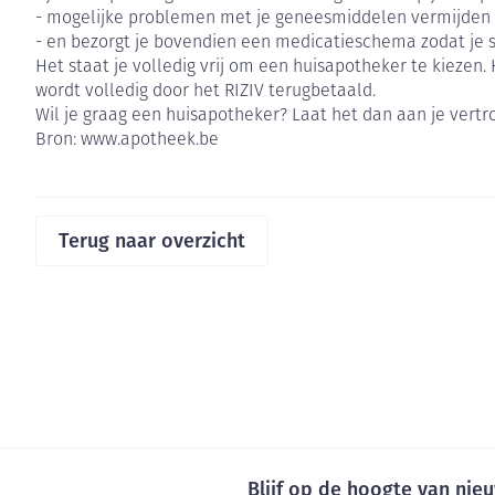
Oligo-element
Honden
Toon meer
- mogelijke problemen met je geneesmiddelen vermijden doo
Vitaliteit 50+
- en bezorgt je bovendien een medicatieschema zodat je
Toon submenu voor Vitaliteit 5
Het staat je volledig vrij om een huisapotheker te kieze
Thuiszorg
Huid
Plantaardige ol
Nagels en hoe
Natuur geneeskunde
wordt volledig door het RIZIV terugbetaald.
Mond
Wil je graag een huisapotheker? Laat het dan aan je ver
Toon submenu voor Natuur ge
Batterijen
Ontsmetten en
Bron: www.apotheek.be
Thuiszorg en EHBO
Droge mond
desinfecteren
Spijsvertering
Toebehoren
Toon submenu voor Thuiszorg 
Elektrische tan
Schimmels
Steriel materia
Dieren en insecten
Interdentaal - f
Koortsblaasjes -
Toon submenu voor Dieren en i
Terug naar overzicht
Vacht, huid of 
Kunstgebit
Jeuk
Geneesmiddelen
Toon submenu voor Geneesmid
Toon meer
Voeten en ben
Aerosoltherapi
Zware benen
zuurstof
Droge voeten, e
Tabletten
Aerosol toestel
kloven
Creme, gel en s
Blijf op de hoogte van ni