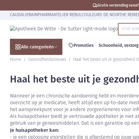
Ga naar de inhoud
Dia 1 van 1
Gratis verzending vanaf 
CAUDALIE
RAINPHARMA
ATELIER REBUL
COULEURS DE NOIR
THE REME
Vind sne
Product, 
Promoties
Schoonheid, verzorg
Alle categorieën
Home
/
Gezondheidsnieuws
/
Haal het beste uit je gezondheid d
Promoties
Haal het beste uit je gezond
Schoonheid, verzorging
Haar en Hoofd
Afslanken
Zwangerschap
Geheugen
Aromatherapie
Lenzen en brill
Insecten
Maag darm stel
en hygiëne
Toon submenu voor Schoonheid,
Kammen - ontw
Maaltijdvervan
Zwangerschapsl
Verstuiver
Lensproducten
Verzorging ins
Maagzuur
Wanneer je een chronische aandoening hebt en meerdere
Dieet, voeding en
Seksualiteit
overzicht op je medicatie, heeft altijd een up-to-date medi
Beschadigd haa
Eetlustremmer
Borstvoeding
Essentiële olië
Brillen
Anti insecten
Lever, galblaas
vitamines
het aanspreekpunt voor je andere zorgverleneres voor inf
hoofdirritatie
Toon submenu voor Dieet, voed
Platte buik
Lichaamsverzor
Complex - comb
Teken tang of p
Braken
Als huisapotheker biedt je vertrouwde apotheker je niet 
Styling - spray 
gebruik van je geneesmiddelen. Dat is een garantie op ee
Zwangerschap en
Zware benen
Vetverbranders
Vitamines en 
Laxeermiddele
Je huisapotheker kan:
kinderen
Verzorging
Toon submenu voor Zwangersch
Toon meer
Toon meer
Toon meer
- je een oplossing voorstellen die is afgestemd op jouw sp