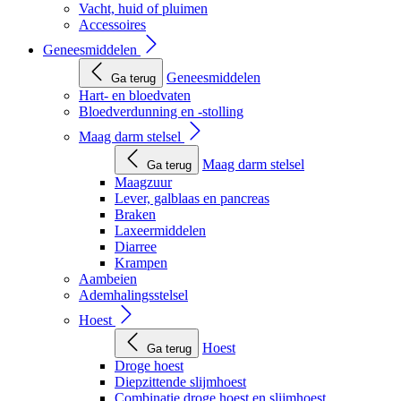
Vacht, huid of pluimen
Accessoires
Geneesmiddelen
Geneesmiddelen
Ga terug
Hart- en bloedvaten
Bloedverdunning en -stolling
Maag darm stelsel
Maag darm stelsel
Ga terug
Maagzuur
Lever, galblaas en pancreas
Braken
Laxeermiddelen
Diarree
Krampen
Aambeien
Ademhalingsstelsel
Hoest
Hoest
Ga terug
Droge hoest
Diepzittende slijmhoest
Combinatie droge hoest en slijmhoest