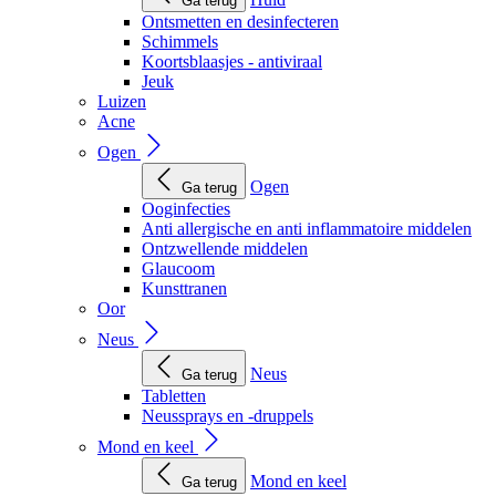
Ga terug
Ontsmetten en desinfecteren
Schimmels
Koortsblaasjes - antiviraal
Jeuk
Luizen
Acne
Ogen
Ogen
Ga terug
Ooginfecties
Anti allergische en anti inflammatoire middelen
Ontzwellende middelen
Glaucoom
Kunsttranen
Oor
Neus
Neus
Ga terug
Tabletten
Neussprays en -druppels
Mond en keel
Mond en keel
Ga terug