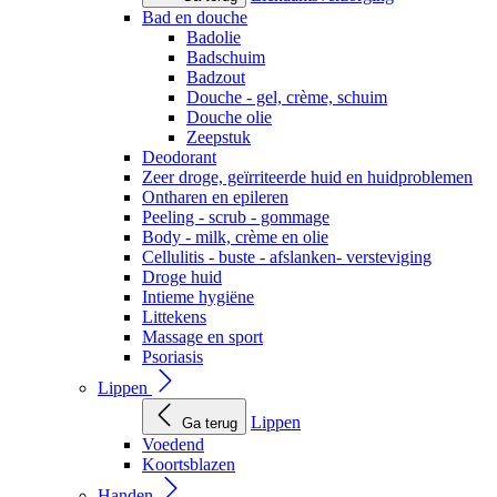
Bad en douche
Badolie
Badschuim
Badzout
Douche - gel, crème, schuim
Douche olie
Zeepstuk
Deodorant
Zeer droge, geïrriteerde huid en huidproblemen
Ontharen en epileren
Peeling - scrub - gommage
Body - milk, crème en olie
Cellulitis - buste - afslanken- versteviging
Droge huid
Intieme hygiëne
Littekens
Massage en sport
Psoriasis
Lippen
Lippen
Ga terug
Voedend
Koortsblazen
Handen