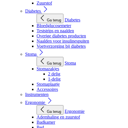
Zuurstof
Diabetes
Diabetes
Ga terug
Bloedglucosemeter
Teststrips en naalden
Overige diabetes producten
Naalden voor insulinespuiten
Voetverzorging bij diabetes
Stoma
Stoma
Ga terug
Stomazakjes
2 delig
1-delig
Stomaplaatje
Accessoires
Instrumenten
Ergonomie
Ergonomie
Ga terug
Ademhaling en zuurstof
Badkamer
Bed