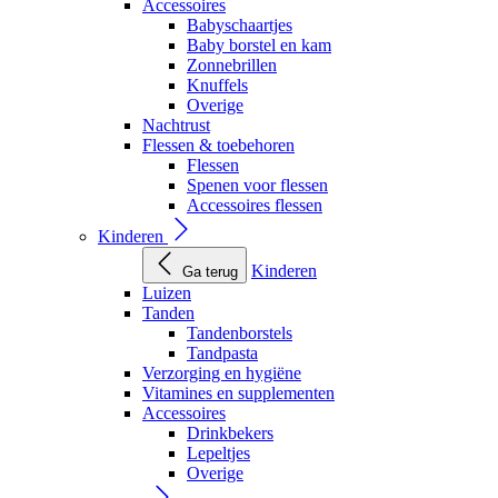
Accessoires
Babyschaartjes
Baby borstel en kam
Zonnebrillen
Knuffels
Overige
Nachtrust
Flessen & toebehoren
Flessen
Spenen voor flessen
Accessoires flessen
Kinderen
Kinderen
Ga terug
Luizen
Tanden
Tandenborstels
Tandpasta
Verzorging en hygiëne
Vitamines en supplementen
Accessoires
Drinkbekers
Lepeltjes
Overige