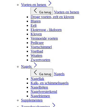
Voeten en benen
Voeten en benen
Ga terug
Droge voeten, eelt en kloven
Blaren
Eelt
Eksteroog - likdoorn
Kloven
Vermoeide voeten
Pedicure
Voetschimmel
Voetbad
Wratten
Zweetvoeten
Nagels
Nagels
Ga terug
Nagellak
Kalk- en schimmelnagels
Nagelbijten
Nagelversterkend
Nagelriemen
Supplementen
Zonnebescherming