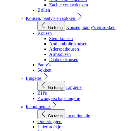
Zachte contactlenzen
Brillen
Kousen, panty's en sokken
Kousen, panty's en sokken
Ga terug
Kousen
Steunkousen
Anti embolie kousen
Aderspatkousen
Armkousen
Diabeteskousen
Panty's
Sokken
Lingerie
Lingerie
Ga terug
BH's
Zwangerschapslingerie
Incontinentie
Incontinentie
Ga terug
Onderleggers
Luierbroekje