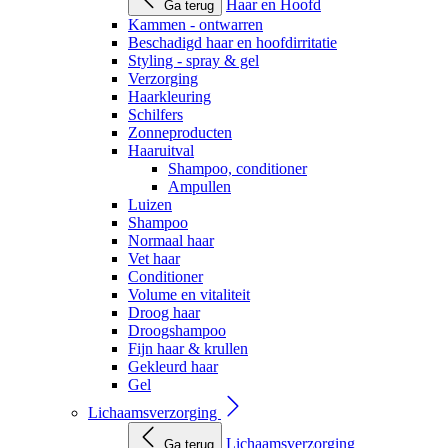
Haar en Hoofd
Ga terug
Kammen - ontwarren
Beschadigd haar en hoofdirritatie
Styling - spray & gel
Verzorging
Haarkleuring
Schilfers
Zonneproducten
Haaruitval
Shampoo, conditioner
Ampullen
Luizen
Shampoo
Normaal haar
Vet haar
Conditioner
Volume en vitaliteit
Droog haar
Droogshampoo
Fijn haar & krullen
Gekleurd haar
Gel
Lichaamsverzorging
Lichaamsverzorging
Ga terug