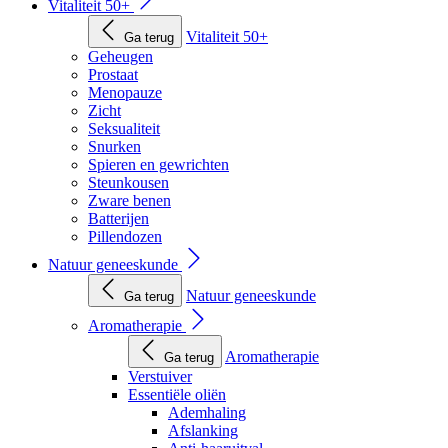
Vitaliteit 50+
Vitaliteit 50+
Ga terug
Geheugen
Prostaat
Menopauze
Zicht
Seksualiteit
Snurken
Spieren en gewrichten
Steunkousen
Zware benen
Batterijen
Pillendozen
Natuur geneeskunde
Natuur geneeskunde
Ga terug
Aromatherapie
Aromatherapie
Ga terug
Verstuiver
Essentiële oliën
Ademhaling
Afslanking