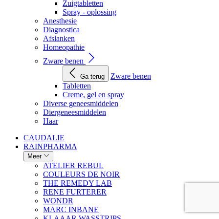
Zuigtabletten
Spray - oplossing
Anesthesie
Diagnostica
Afslanken
Homeopathie
Zware benen
Zware benen
Ga terug
Tabletten
Creme, gel en spray
Diverse geneesmiddelen
Diergeneesmiddelen
Haar
CAUDALIE
RAINPHARMA
Meer
ATELIER REBUL
COULEURS DE NOIR
THE REMEDY LAB
RENE FURTERER
WONDR
MARC INBANE
KLAAAR WASSTRIPS