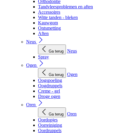
Orthodontie
Tandvleesproblemen en aften
Accessoires
Witte tanden - bleken
Kauwgom
Ontsmetting
Aften
Neus
Neus
Ga terug
Spray
Ogen
Ogen
Ga terug
Oogspoeling
Oogdruppels
Creme - gel
Droge ogen
Oren
Oren
Ga terug
Oordopjes
Oorreiniging
Oordruppels