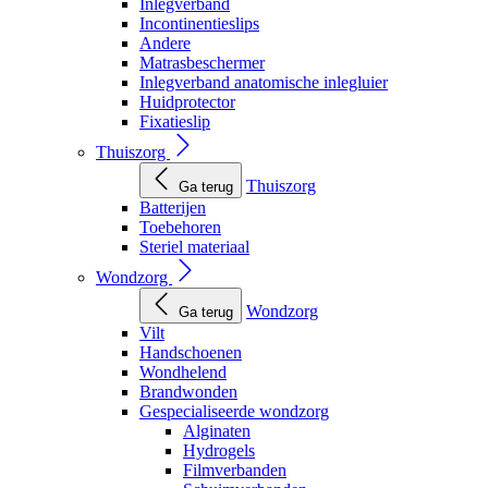
Inlegverband
Incontinentieslips
Andere
Matrasbeschermer
Inlegverband anatomische inlegluier
Huidprotector
Fixatieslip
Thuiszorg
Thuiszorg
Ga terug
Batterijen
Toebehoren
Steriel materiaal
Wondzorg
Wondzorg
Ga terug
Vilt
Handschoenen
Wondhelend
Brandwonden
Gespecialiseerde wondzorg
Alginaten
Hydrogels
Filmverbanden