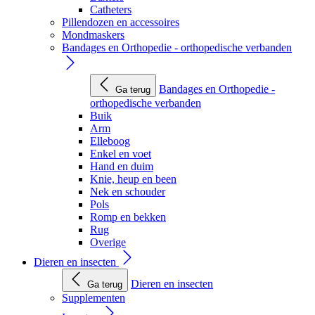
Catheters
Pillendozen en accessoires
Mondmaskers
Bandages en Orthopedie - orthopedische verbanden
Bandages en Orthopedie -
Ga terug
orthopedische verbanden
Buik
Arm
Elleboog
Enkel en voet
Hand en duim
Knie, heup en been
Nek en schouder
Pols
Romp en bekken
Rug
Overige
Dieren en insecten
Dieren en insecten
Ga terug
Supplementen