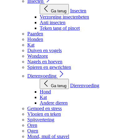
Insecten
Insecten
Ga terug
Verzorging insectenbeten
Anti insecten
Teken tang of pincet
Paarden
Honden
Kat
Duiven en vogels
Wondzorg
Nagels en hoeven
Spieren en gewrichten
Dierenvoeding
Dierenvoeding
Ga terug
Hond
Kat
Andere dieren
Gemoed en stress
Vlooien en teken
Spijsvertering
Oren
Ogen
Mond, muil of snavel