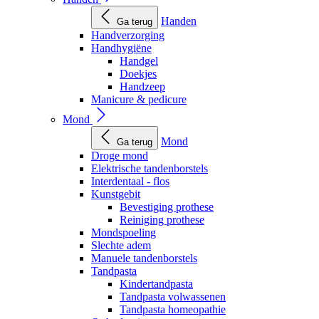
Handen
Ga terug
Handverzorging
Handhygiëne
Handgel
Doekjes
Handzeep
Manicure & pedicure
Mond
Mond
Ga terug
Droge mond
Elektrische tandenborstels
Interdentaal - flos
Kunstgebit
Bevestiging prothese
Reiniging prothese
Mondspoeling
Slechte adem
Manuele tandenborstels
Tandpasta
Kindertandpasta
Tandpasta volwassenen
Tandpasta homeopathie