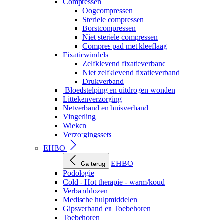
Compressen
Oogcompressen
Steriele compressen
Borstcompressen
Niet steriele compressen
Compres pad met kleeflaag
Fixatiewindels
Zelfklevend fixatieverband
Niet zelfklevend fixatieverband
Drukverband
Bloedstelping en uitdrogen wonden
Littekenverzorging
Netverband en buisverband
Vingerling
Wieken
Verzorgingssets
EHBO
EHBO
Ga terug
Podologie
Cold - Hot therapie - warm/koud
Verbanddozen
Medische hulpmiddelen
Gipsverband en Toebehoren
Toebehoren