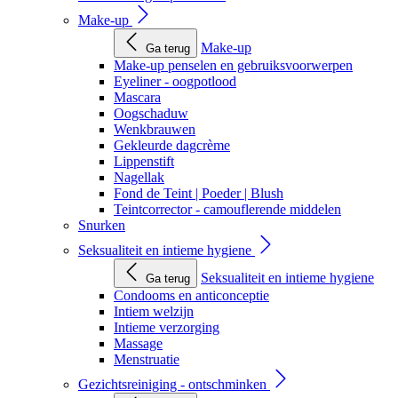
Make-up
Make-up
Ga terug
Make-up penselen en gebruiksvoorwerpen
Eyeliner - oogpotlood
Mascara
Oogschaduw
Wenkbrauwen
Gekleurde dagcrème
Lippenstift
Nagellak
Fond de Teint | Poeder | Blush
Teintcorrector - camouflerende middelen
Snurken
Seksualiteit en intieme hygiene
Seksualiteit en intieme hygiene
Ga terug
Condooms en anticonceptie
Intiem welzijn
Intieme verzorging
Massage
Menstruatie
Gezichtsreiniging - ontschminken