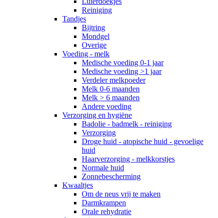
Luierdoekjes
Reiniging
Tandjes
Bijtring
Mondgel
Overige
Voeding - melk
Medische voeding 0-1 jaar
Medische voeding >1 jaar
Verdeler melkpoeder
Melk 0-6 maanden
Melk > 6 maanden
Andere voeding
Verzorging en hygiëne
Badolie - badmelk - reiniging
Verzorging
Droge huid - atopische huid - gevoelige
huid
Haarverzorging - melkkorstjes
Normale huid
Zonnebescherming
Kwaaltjes
Om de neus vrij te maken
Darmkrampen
Orale rehydratie