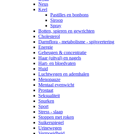
Neus
Keel
Pastilles en bonbons
Siroop
Spray
Botten, spieren en gewrichten
Cholesterol
Darmflora - metabolisme - spijsvertering
Energie
Geheugen & concentratie
Haar (uitval) en nagels
Hart- en bloedvaten
Huid
Luchtwegen en ademhalen
Menopauze
Mentaal evenwicht
Prostaat
Seksualiteit
Snurken
Sport
Stress - slaap
Stoppen met roken
Suikerspiegel
Urinewegen
Vermoeidheid