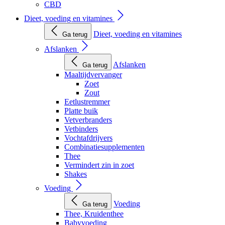
CBD
Dieet, voeding en vitamines
Dieet, voeding en vitamines
Ga terug
Afslanken
Afslanken
Ga terug
Maaltijdvervanger
Zoet
Zout
Eetlustremmer
Platte buik
Vetverbranders
Vetbinders
Vochtafdrijvers
Combinatiesupplementen
Thee
Vermindert zin in zoet
Shakes
Voeding
Voeding
Ga terug
Thee, Kruidenthee
Babyvoeding