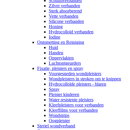
Schuimverbanden
Zilver verbanden
Sterk absorberend
Vette verbanden
Silicone verbanden
Honing
Hydrocolloïd verbanden
Iodine
Ontsmetting en Reiniging
Huid
Handen
Oppervlakten
Luchtontgeurders
Fixatie, pleisters en spray
Voorgesneden wondpleisters
Wondpleisters in stroken om te knippen
Hydrocolloïde pleisters - blaren
Spray
Pleister kinderen
Water resistente pleisters
Kleefpleisters voor verbanden
Kleeffilms voor verbanden
Wondstrips
Oogpleister
Steriel wondverband