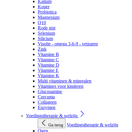
Kalium
Koper
Probiotica
Magnesium
Q10
Rode gist
Selenium
Silicium
Visolie - omega 3-6-9 - vetzuren
Zink
Vitamine B
Vitamine C
Vitamine D
Vitamine E
Vitamine K
Multi vitaminen & mineralen
Vitamines voor kinderen
Glucosamine
Curcuma
Collageen
Enzymen
Voedingstherapie & welzijn
Voedingstherapie & welzijn
Ga terug
Ogen