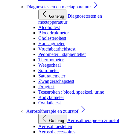
Diagnosetesten en meetapparatuur
Diagnosetesten en
Ga terug
meetapparatuur
Alcoholtest
Bloeddrukmeter
Cholesteroltest
Hartslagmeter
Vruchtbaarheidstest
Pedometer - stappenteller
Thermometer
Weegschaal
Spirometer
Saturatiemeter
Zwangerschapstest
Drugtest
Teststroken : bloed, speeksel, urine
Bodyfatmeter
Ovulatietest
Aerosoltherapie en zuurstof
Aerosoltherapie en zuurstof
Ga terug
Aerosol toestellen
Aerosol accessoires