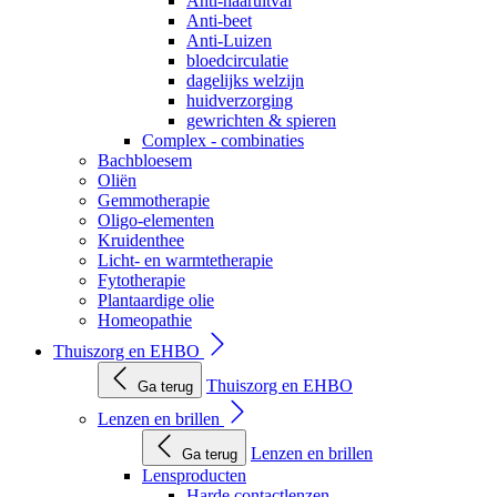
Anti-haaruitval
Anti-beet
Anti-Luizen
bloedcirculatie
dagelijks welzijn
huidverzorging
gewrichten & spieren
Complex - combinaties
Bachbloesem
Oliën
Gemmotherapie
Oligo-elementen
Kruidenthee
Licht- en warmtetherapie
Fytotherapie
Plantaardige olie
Homeopathie
Thuiszorg en EHBO
Thuiszorg en EHBO
Ga terug
Lenzen en brillen
Lenzen en brillen
Ga terug
Lensproducten
Harde contactlenzen