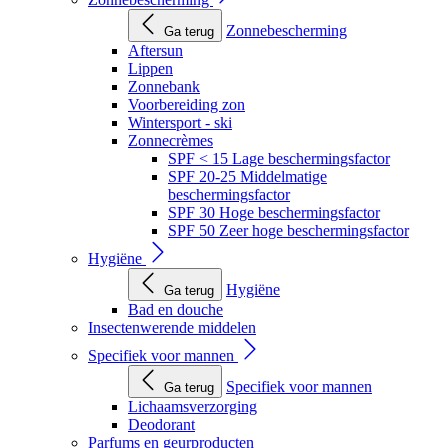
Zonnebescherming
Ga terug
Aftersun
Lippen
Zonnebank
Voorbereiding zon
Wintersport - ski
Zonnecrèmes
SPF < 15 Lage beschermingsfactor
SPF 20-25 Middelmatige
beschermingsfactor
SPF 30 Hoge beschermingsfactor
SPF 50 Zeer hoge beschermingsfactor
Hygiëne
Hygiëne
Ga terug
Bad en douche
Insectenwerende middelen
Specifiek voor mannen
Specifiek voor mannen
Ga terug
Lichaamsverzorging
Deodorant
Parfums en geurproducten