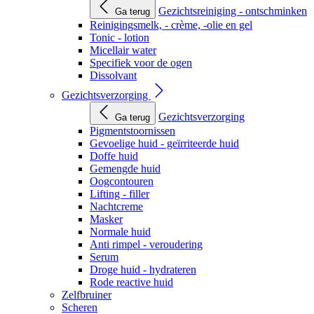
Gezichtsreiniging - ontschminken
Ga terug
Reinigingsmelk, - crème, -olie en gel
Tonic - lotion
Micellair water
Specifiek voor de ogen
Dissolvant
Gezichtsverzorging
Gezichtsverzorging
Ga terug
Pigmentstoornissen
Gevoelige huid - geïrriteerde huid
Doffe huid
Gemengde huid
Oogcontouren
Lifting - filler
Nachtcreme
Masker
Normale huid
Anti rimpel - veroudering
Serum
Droge huid - hydrateren
Rode reactive huid
Zelfbruiner
Scheren