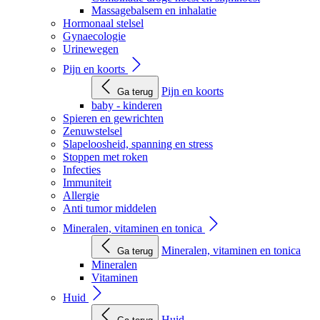
Massagebalsem en inhalatie
Hormonaal stelsel
Gynaecologie
Urinewegen
Pijn en koorts
Pijn en koorts
Ga terug
baby - kinderen
Spieren en gewrichten
Zenuwstelsel
Slapeloosheid, spanning en stress
Stoppen met roken
Infecties
Immuniteit
Allergie
Anti tumor middelen
Mineralen, vitaminen en tonica
Mineralen, vitaminen en tonica
Ga terug
Mineralen
Vitaminen
Huid
Huid