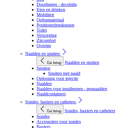
Doorliggen - decubitis
Eten en drinken
Mobiliteit
Oefenmateriaal
Positioneringskussen
Toilet
Verzorging
Zitcomfort
Overige
Naalden en spuiten
Naalden en spuiten
Ga terug
Spuiten
Spuiten met naald
Oplossing voor injectie
Naalden
Naalden voor insulinepen - pennaalden
Naaldcontainers
Sondes, baxters en catheters
Sondes, baxters en catheters
Ga terug
Sondes
Accessoires voor sondes
Baxters