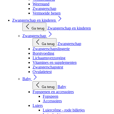
Weerstand
Zwangerschap
Vermoeide benen
Zwangerschap en kinderen
Zwangerschap en kinderen
Ga terug
Zwangerschap
Zwangerschap
Ga terug
Zwangerschapslingerie
Borstvoeding
Lichaamsverzorging
Vitamines en supplementen
Zwangerschapstest
Ovulatietest
Baby
Baby
Ga terug
Fopspenen en accessoires
Fopspeen
Accessoires
Luiers
Luiercrème - rode billetjes