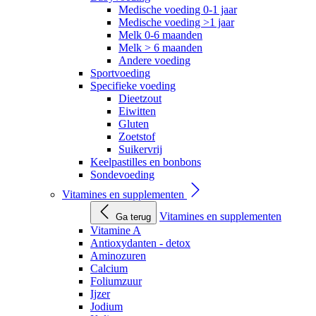
Medische voeding 0-1 jaar
Medische voeding >1 jaar
Melk 0-6 maanden
Melk > 6 maanden
Andere voeding
Sportvoeding
Specifieke voeding
Dieetzout
Eiwitten
Gluten
Zoetstof
Suikervrij
Keelpastilles en bonbons
Sondevoeding
Vitamines en supplementen
Vitamines en supplementen
Ga terug
Vitamine A
Antioxydanten - detox
Aminozuren
Calcium
Foliumzuur
Ijzer
Jodium