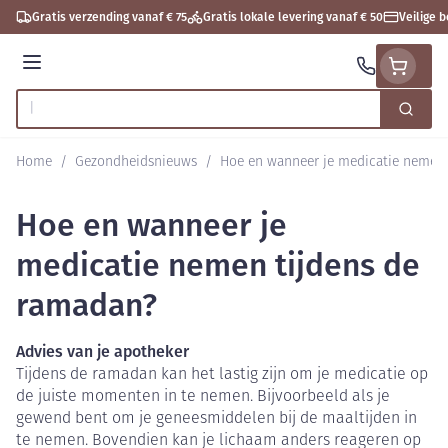
Ga naar de inhoud
Gratis verzending vanaf € 75
Gratis lokale levering vanaf € 50
Veilige 
Menu
Zoek
Product, merk, categorie...
Home
/
Gezondheidsnieuws
/
Hoe en wanneer je medicatie nemen 
Hoe en wanneer je
medicatie nemen tijdens de
ramadan?
Advies van je apotheker
Tijdens de ramadan kan het lastig zijn om je medicatie op
de juiste momenten in te nemen. Bijvoorbeeld als je
gewend bent om je geneesmiddelen bij de maaltijden in
te nemen. Bovendien kan je lichaam anders reageren op