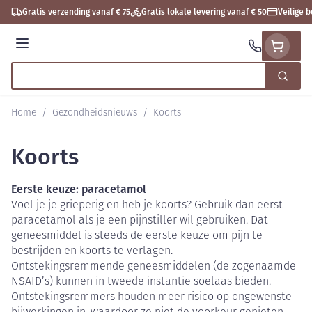
Ga naar de inhoud
Gratis verzending vanaf € 75
Gratis lokale levering vanaf € 50
Veilige 
Menu
Zoek
Product, merk, categorie...
Home
/
Gezondheidsnieuws
/
Koorts
Koorts
Eerste keuze: paracetamol
Voel je je grieperig en heb je koorts? Gebruik dan eerst
paracetamol als je een pijnstiller wil gebruiken. Dat
geneesmiddel is steeds de eerste keuze om pijn te
bestrijden en koorts te verlagen.
Ontstekingsremmende geneesmiddelen (de zogenaamde
NSAID’s) kunnen in tweede instantie soelaas bieden.
Ontstekingsremmers houden meer risico op ongewenste