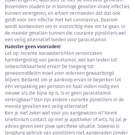
bijwerkingen in, waardoor ze niet de voorkeur genieten.
Bovendien zouden ze in sommige gevallen virale infecties
kunnen verergeren, en artsen vermoeden dat dat ook
geldt voor een infectie met het coronavirus. Daarom
wordt aanbevolen om er voorzichtig mee om te gaan. In
de meeste gevallen kunnen die courante pijnstillers wel
een veilig alternatief bieden voor paracetamol.
Hamster geen voorraden!
Let op: recente nieuwsberichten veroorzaken
hamstergedrag van paracetamol, wat kan leiden tot
onbeschikbaarheid ervan! De toegang tot
geneesmiddelen moet voor iedereen gewaarborgd
blijven. Bedankt om je aankoop ervan te beperken tot
één verpakking per persoon en haal indien nodig een
nieuwe als die bijna op is. Is er geen paracetamol
verkrijgbaar? Dan zijn andere courante pijnstillers in de
meeste gevallen een veilig alternatief.
Ben je niet zeker wat voor jou aangewezen is? Neem
telefonisch contact op met je apotheker of arts, hij zal je
advies geven over jouw specifieke situatie. Sowieso is
langdurig gebruik van pijnstillers niet aangeraden zonder