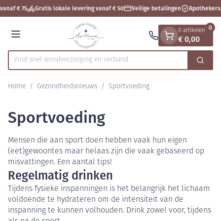
Dia 1 van 1
Ga naar de inhoud
vanaf € 75
Gratis lokale levering vanaf € 50
Veilige betalingen
Apothekers
0
0 artikelen
€ 0,00
Menu
Vind snel wondverzorging en v
Zoek
Product, merk, categorie...
Home
/
Gezondheidsnieuws
/
Sportvoeding
Sportvoeding
Mensen die aan sport doen hebben vaak hun eigen
(eet)gewoontes maar helaas zijn die vaak gebaseerd op
misvattingen. Een aantal tips!
Regelmatig drinken
Tijdens fysieke inspanningen is het belangrijk het lichaam
voldoende te hydrateren om de intensiteit van de
inspanning te kunnen volhouden. Drink zowel voor, tijdens