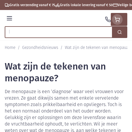
Ga naar de inhoud
Gratis verzending vanaf € 75
Gratis lokale levering vanaf € 50
Veilige 
Menu
Zoek
Product, merk, categorie...
Home
/
Gezondheidsnieuws
/
Wat zijn de tekenen van menopauze?
Wat zijn de tekenen van
menopauze?
De menopauze is een ‘diagnose’ waar veel vrouwen voor
vrezen. Ze gaat dikwijls samen met enkele vervelende
symptomen zoals prikkelbaarheid en opvliegers. Toch is
het een normaal onderdeel van het ouder worden.
Gelukkig zijn er oplossingen om deze levensfase waarin
de vruchtbaarheid ophoudt, te verlichten. Wil je meer
weten over wat de menopauze is, aan welke tekenen je