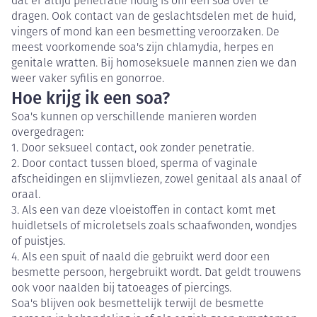
dat er altijd penetratie nodig is om een soa over te
dragen. Ook contact van de geslachtsdelen met de huid,
vingers of mond kan een besmetting veroorzaken. De
meest voorkomende soa's zijn chlamydia, herpes en
genitale wratten. Bij homoseksuele mannen zien we dan
weer vaker syfilis en gonorroe.
Hoe krijg ik een soa?
Soa's kunnen op verschillende manieren worden
overgedragen:
1. Door seksueel contact, ook zonder penetratie.
2. Door contact tussen bloed, sperma of vaginale
afscheidingen en slijmvliezen, zowel genitaal als anaal of
oraal.
3. Als een van deze vloeistoffen in contact komt met
huidletsels of microletsels zoals schaafwonden, wondjes
of puistjes.
4. Als een spuit of naald die gebruikt werd door een
besmette persoon, hergebruikt wordt. Dat geldt trouwens
ook voor naalden bij tatoeages of piercings.
Soa's blijven ook besmettelijk terwijl de besmette