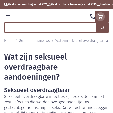
Ga naar de inhoud
Gratis verzending vanaf € 75
Gratis lokale levering vanaf € 50
Veilige 
Menu
Zoek
Product, merk, categorie...
Home
/
Gezondheidsnieuws
/
Wat zijn seksueel overdraagbare aa
Wat zijn seksueel
overdraagbare
aandoeningen?
Seksueel overdraagbaar
Seksueel overdraagbare infecties zijn, zoals de naam al
zegt, infecties die worden overgedragen tijdens
geslachtsgemeenschap of seks. Dat wil echter niet zeggen