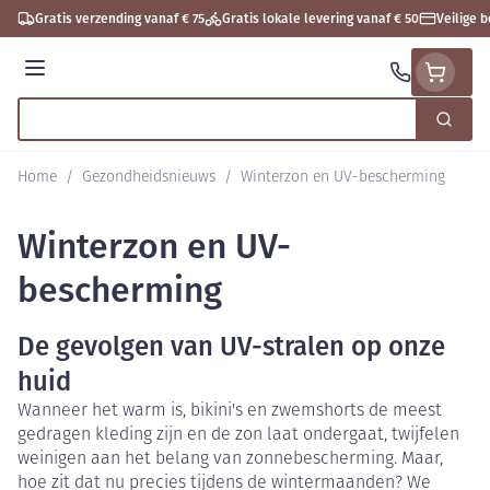
Ga naar de inhoud
Gratis verzending vanaf € 75
Gratis lokale levering vanaf € 50
Veilige 
Menu
Zoek
Product, merk, categorie...
Home
/
Gezondheidsnieuws
/
Winterzon en UV-bescherming
Winterzon en UV-
bescherming
De gevolgen van UV-stralen op onze
huid
Wanneer het warm is, bikini's en zwemshorts de meest
gedragen kleding zijn en de zon laat ondergaat, twijfelen
weinigen aan het belang van zonnebescherming. Maar,
hoe zit dat nu precies tijdens de wintermaanden? We