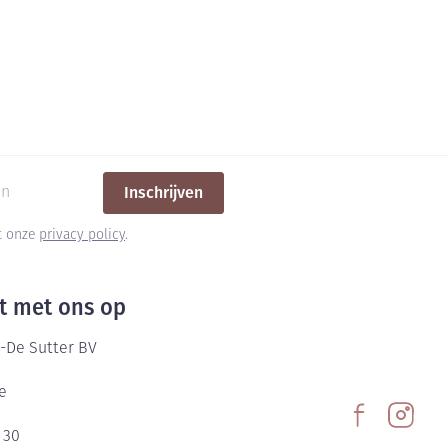
Inschrijven
et onze
privacy policy
.
t met ons op
-De Sutter BV
e
 30