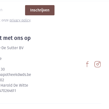
Inschrijven
et onze
privacy policy
.
t met ons op
-De Sutter BV
e
 30
@
apotheekdwds.be
602
:
Harold De Witte
470264611