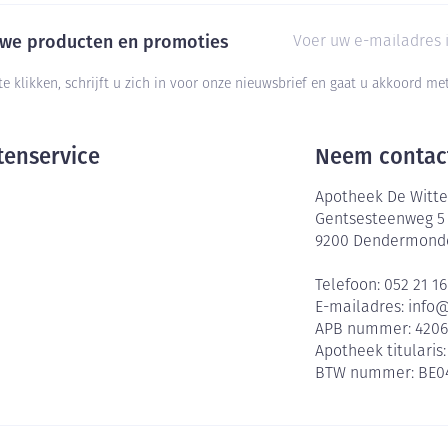
E-mail adres
euwe producten en promoties
te klikken, schrijft u zich in voor onze nieuwsbrief en gaat u akkoord m
tenservice
Neem contac
Apotheek De Witte
Gentsesteenweg 5
9200
Dendermond
Telefoon:
052 21 16
E-mailadres:
info
APB nummer:
420
Apotheek titularis
BTW nummer:
BE0