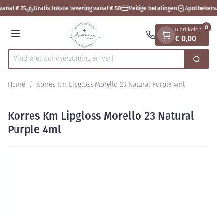
Dia 1 van 1
Ga naar de inhoud
vanaf € 75
Gratis lokale levering vanaf € 50
Veilige betalingen
Apothekers
0
0 artikelen
€ 0,00
Menu
Vind snel wondverzorging
Zoek
Product, merk, categorie...
Home
/
Korres Km Lipgloss Morello 23 Natural Purple 4ml
Korres Km Lipgloss Morello 23 Natural
Purple 4ml