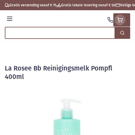
Ga naar de inhoud
Gratis verzending vanaf € 75
Gratis lokale levering vanaf € 50
Veilige 
Menu
Zoek
Product, merk, categorie...
La Rosee Bb Reinigingsmelk Pompfl
400ml