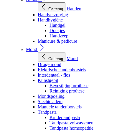
Handen
Ga terug
Handverzorging
Handhygiëne
Handgel
Doekjes
Handzeep
Manicure & pedicure
Mond
Mond
Ga terug
Droge mond
Elektrische tandenborstels
Interdentaal - flos
Kunstgebit
Bevestiging prothese
Reiniging prothese
Mondspoeling
Slechte adem
Manuele tandenborstels
Tandpasta
Kindertandpasta
Tandpasta volwassenen
Tandpasta homeopathie