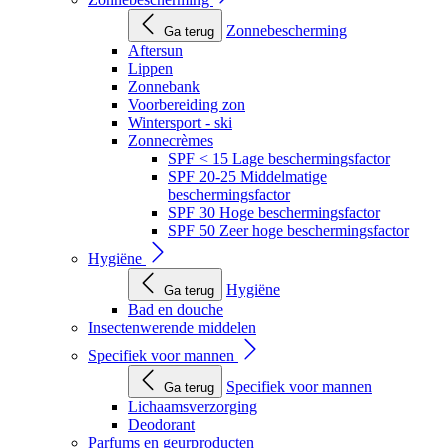
Zonnebescherming
Ga terug
Aftersun
Lippen
Zonnebank
Voorbereiding zon
Wintersport - ski
Zonnecrèmes
SPF < 15 Lage beschermingsfactor
SPF 20-25 Middelmatige
beschermingsfactor
SPF 30 Hoge beschermingsfactor
SPF 50 Zeer hoge beschermingsfactor
Hygiëne
Hygiëne
Ga terug
Bad en douche
Insectenwerende middelen
Specifiek voor mannen
Specifiek voor mannen
Ga terug
Lichaamsverzorging
Deodorant
Parfums en geurproducten