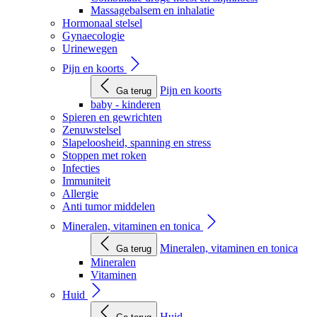
Massagebalsem en inhalatie
Hormonaal stelsel
Gynaecologie
Urinewegen
Pijn en koorts
Pijn en koorts
Ga terug
baby - kinderen
Spieren en gewrichten
Zenuwstelsel
Slapeloosheid, spanning en stress
Stoppen met roken
Infecties
Immuniteit
Allergie
Anti tumor middelen
Mineralen, vitaminen en tonica
Mineralen, vitaminen en tonica
Ga terug
Mineralen
Vitaminen
Huid
Huid