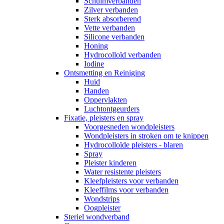
Schuimverbanden
Zilver verbanden
Sterk absorberend
Vette verbanden
Silicone verbanden
Honing
Hydrocolloïd verbanden
Iodine
Ontsmetting en Reiniging
Huid
Handen
Oppervlakten
Luchtontgeurders
Fixatie, pleisters en spray
Voorgesneden wondpleisters
Wondpleisters in stroken om te knippen
Hydrocolloïde pleisters - blaren
Spray
Pleister kinderen
Water resistente pleisters
Kleefpleisters voor verbanden
Kleeffilms voor verbanden
Wondstrips
Oogpleister
Steriel wondverband