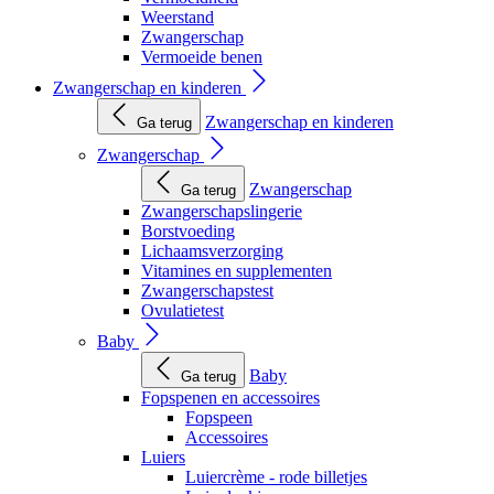
Weerstand
Zwangerschap
Vermoeide benen
Zwangerschap en kinderen
Zwangerschap en kinderen
Ga terug
Zwangerschap
Zwangerschap
Ga terug
Zwangerschapslingerie
Borstvoeding
Lichaamsverzorging
Vitamines en supplementen
Zwangerschapstest
Ovulatietest
Baby
Baby
Ga terug
Fopspenen en accessoires
Fopspeen
Accessoires
Luiers
Luiercrème - rode billetjes