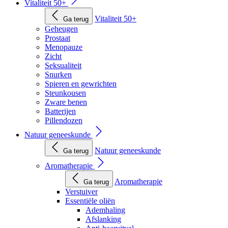
Vitaliteit 50+
Vitaliteit 50+
Ga terug
Geheugen
Prostaat
Menopauze
Zicht
Seksualiteit
Snurken
Spieren en gewrichten
Steunkousen
Zware benen
Batterijen
Pillendozen
Natuur geneeskunde
Natuur geneeskunde
Ga terug
Aromatherapie
Aromatherapie
Ga terug
Verstuiver
Essentiële oliën
Ademhaling
Afslanking