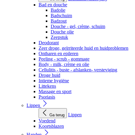
Bad en douche
Badolie
Badschuim
Badzout
Douche - gel, crème, schuim
Douche olie
Zeepstuk
Deodorant
Zeer droge, geïrriteerde huid en huidproblemen
Ontharen en epileren
Peeling - scrub - gommage
Body - milk, crème en olie
Cellulitis - buste - afslanken- versteviging
Droge huid
Intieme hygiëne
Littekens
Massage en sport
Psoriasis
Lippen
Lippen
Ga terug
Voedend
Koortsblazen
Handen