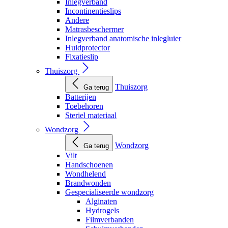
Inlegverband
Incontinentieslips
Andere
Matrasbeschermer
Inlegverband anatomische inlegluier
Huidprotector
Fixatieslip
Thuiszorg
Thuiszorg
Ga terug
Batterijen
Toebehoren
Steriel materiaal
Wondzorg
Wondzorg
Ga terug
Vilt
Handschoenen
Wondhelend
Brandwonden
Gespecialiseerde wondzorg
Alginaten
Hydrogels
Filmverbanden