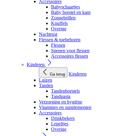
Accessoires
Babyschaartjes
Baby borstel en kam
Zonnebrillen
Knuffels
Overige
Nachtrust
Flessen & toebehoren
Flessen
Spenen voor flessen
Accessoires flessen
Kinderen
Kinderen
Ga terug
Luizen
Tanden
Tandenborstels
Tandpasta
Verzorging en hygiëne
Vitamines en supplementen
Accessoires
Drinkbekers
Lepeltjes
Overige