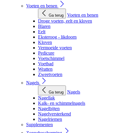
Voeten en benen
Voeten en benen
Ga terug
Droge voeten, eelt en kloven
Blaren
Eelt
Eksteroog - likdoorn
Kloven
Vermoeide voeten
Pedicure
Voetschimmel
Voetbad
Wratten
Zweetvoeten
Nagels
Nagels
Ga terug
Nagellak
Kalk- en schimmelnagels
Nagelbijten
Nagelversterkend
Nagelriemen
Supplementen
Zonnebescherming