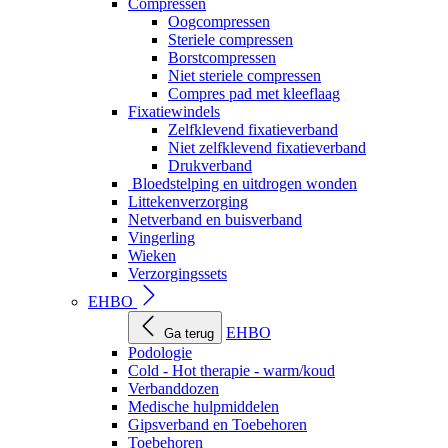
Compressen
Oogcompressen
Steriele compressen
Borstcompressen
Niet steriele compressen
Compres pad met kleeflaag
Fixatiewindels
Zelfklevend fixatieverband
Niet zelfklevend fixatieverband
Drukverband
Bloedstelping en uitdrogen wonden
Littekenverzorging
Netverband en buisverband
Vingerling
Wieken
Verzorgingssets
EHBO
EHBO
Ga terug
Podologie
Cold - Hot therapie - warm/koud
Verbanddozen
Medische hulpmiddelen
Gipsverband en Toebehoren
Toebehoren