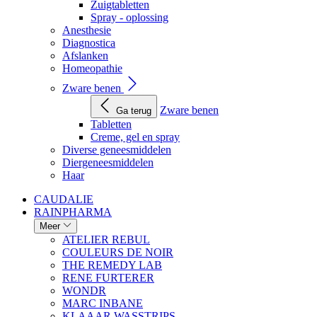
Zuigtabletten
Spray - oplossing
Anesthesie
Diagnostica
Afslanken
Homeopathie
Zware benen
Zware benen
Ga terug
Tabletten
Creme, gel en spray
Diverse geneesmiddelen
Diergeneesmiddelen
Haar
CAUDALIE
RAINPHARMA
Meer
ATELIER REBUL
COULEURS DE NOIR
THE REMEDY LAB
RENE FURTERER
WONDR
MARC INBANE
KLAAAR WASSTRIPS