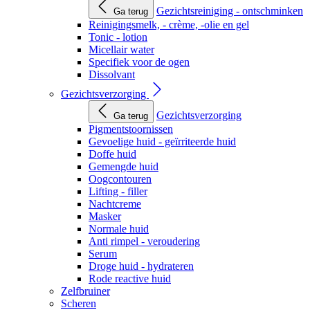
Gezichtsreiniging - ontschminken
Ga terug
Reinigingsmelk, - crème, -olie en gel
Tonic - lotion
Micellair water
Specifiek voor de ogen
Dissolvant
Gezichtsverzorging
Gezichtsverzorging
Ga terug
Pigmentstoornissen
Gevoelige huid - geïrriteerde huid
Doffe huid
Gemengde huid
Oogcontouren
Lifting - filler
Nachtcreme
Masker
Normale huid
Anti rimpel - veroudering
Serum
Droge huid - hydrateren
Rode reactive huid
Zelfbruiner
Scheren