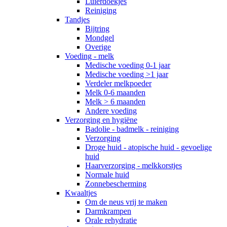
Luierdoekjes
Reiniging
Tandjes
Bijtring
Mondgel
Overige
Voeding - melk
Medische voeding 0-1 jaar
Medische voeding >1 jaar
Verdeler melkpoeder
Melk 0-6 maanden
Melk > 6 maanden
Andere voeding
Verzorging en hygiëne
Badolie - badmelk - reiniging
Verzorging
Droge huid - atopische huid - gevoelige
huid
Haarverzorging - melkkorstjes
Normale huid
Zonnebescherming
Kwaaltjes
Om de neus vrij te maken
Darmkrampen
Orale rehydratie