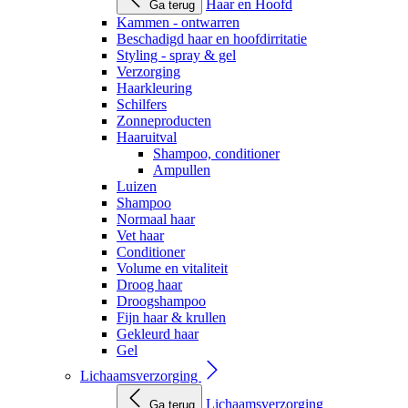
Haar en Hoofd
Ga terug
Kammen - ontwarren
Beschadigd haar en hoofdirritatie
Styling - spray & gel
Verzorging
Haarkleuring
Schilfers
Zonneproducten
Haaruitval
Shampoo, conditioner
Ampullen
Luizen
Shampoo
Normaal haar
Vet haar
Conditioner
Volume en vitaliteit
Droog haar
Droogshampoo
Fijn haar & krullen
Gekleurd haar
Gel
Lichaamsverzorging
Lichaamsverzorging
Ga terug