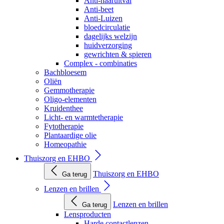
Anti-haaruitval
Anti-beet
Anti-Luizen
bloedcirculatie
dagelijks welzijn
huidverzorging
gewrichten & spieren
Complex - combinaties
Bachbloesem
Oliën
Gemmotherapie
Oligo-elementen
Kruidenthee
Licht- en warmtetherapie
Fytotherapie
Plantaardige olie
Homeopathie
Thuiszorg en EHBO
Thuiszorg en EHBO
Ga terug
Lenzen en brillen
Lenzen en brillen
Ga terug
Lensproducten
Harde contactlenzen