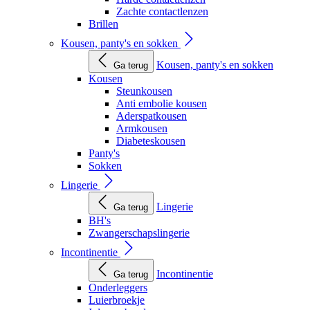
Zachte contactlenzen
Brillen
Kousen, panty's en sokken
Kousen, panty's en sokken
Ga terug
Kousen
Steunkousen
Anti embolie kousen
Aderspatkousen
Armkousen
Diabeteskousen
Panty's
Sokken
Lingerie
Lingerie
Ga terug
BH's
Zwangerschapslingerie
Incontinentie
Incontinentie
Ga terug
Onderleggers
Luierbroekje