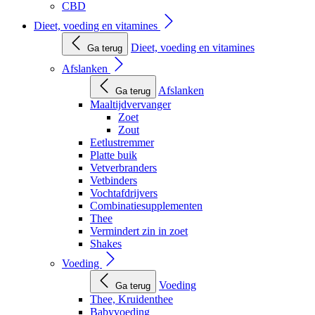
CBD
Dieet, voeding en vitamines
Dieet, voeding en vitamines
Ga terug
Afslanken
Afslanken
Ga terug
Maaltijdvervanger
Zoet
Zout
Eetlustremmer
Platte buik
Vetverbranders
Vetbinders
Vochtafdrijvers
Combinatiesupplementen
Thee
Vermindert zin in zoet
Shakes
Voeding
Voeding
Ga terug
Thee, Kruidenthee
Babyvoeding