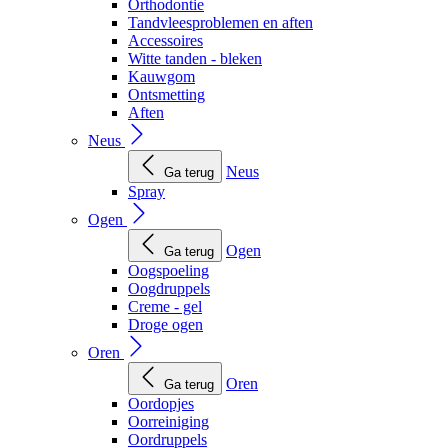
Orthodontie
Tandvleesproblemen en aften
Accessoires
Witte tanden - bleken
Kauwgom
Ontsmetting
Aften
Neus
Neus
Ga terug
Spray
Ogen
Ogen
Ga terug
Oogspoeling
Oogdruppels
Creme - gel
Droge ogen
Oren
Oren
Ga terug
Oordopjes
Oorreiniging
Oordruppels