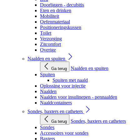
Doorliggen - decubitis
Eten en drinken
Mobiliteit
Oefenmateriaal
Positioneringskussen
Toilet
Verzorging
Zitcomfort
Overige
Naalden en spuiten
Naalden en spuiten
Ga terug
Spuiten
Spuiten met naald
Oplossing voor injectie
Naalden
Naalden voor insulinepen - pennaalden
Naaldcontainers
Sondes, baxters en catheters
Sondes, baxters en catheters
Ga terug
Sondes
Accessoires voor sondes
Baxters