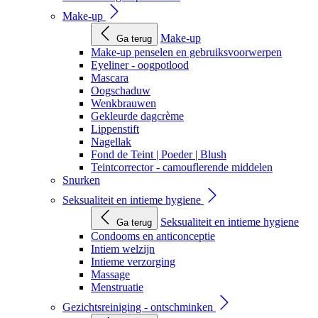
Make-up
Make-up
Ga terug
Make-up penselen en gebruiksvoorwerpen
Eyeliner - oogpotlood
Mascara
Oogschaduw
Wenkbrauwen
Gekleurde dagcrème
Lippenstift
Nagellak
Fond de Teint | Poeder | Blush
Teintcorrector - camouflerende middelen
Snurken
Seksualiteit en intieme hygiene
Seksualiteit en intieme hygiene
Ga terug
Condooms en anticonceptie
Intiem welzijn
Intieme verzorging
Massage
Menstruatie
Gezichtsreiniging - ontschminken