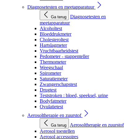
Diagnosetesten en meetapparatuur
Diagnosetesten en
Ga terug
meetapparatuur
Alcoholtest
Bloeddrukmeter
Cholesteroltest
Hartslagmeter
Vruchtbaarheidstest
Pedometer - stappenteller
Thermometer
Weegschaal
Spirometer
Saturatiemeter
Zwangerschapstest
Drugtest
Teststroken : bloed, speeksel, urine
Bodyfatmeter
Ovulatietest
Aerosoltherapie en zuurstof
Aerosoltherapie en zuurstof
Ga terug
Aerosol toestellen
Aerosol accessoires