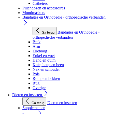
Catheters
Pillendozen en accessoires
Mondmaskers
Bandages en Orthopedie - orthopedische verbanden
Bandages en Orthopedie -
Ga terug
orthopedische verbanden
Buik
Arm
Elleboog
Enkel en voet
Hand en duim
Knie, heup en been
Nek en schouder
Pols
Romp en bekken
Rug
Overige
Dieren en insecten
Dieren en insecten
Ga terug
Supplementen