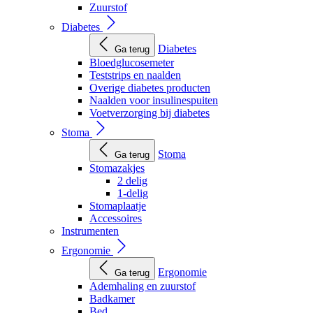
Zuurstof
Diabetes
Diabetes
Ga terug
Bloedglucosemeter
Teststrips en naalden
Overige diabetes producten
Naalden voor insulinespuiten
Voetverzorging bij diabetes
Stoma
Stoma
Ga terug
Stomazakjes
2 delig
1-delig
Stomaplaatje
Accessoires
Instrumenten
Ergonomie
Ergonomie
Ga terug
Ademhaling en zuurstof
Badkamer
Bed