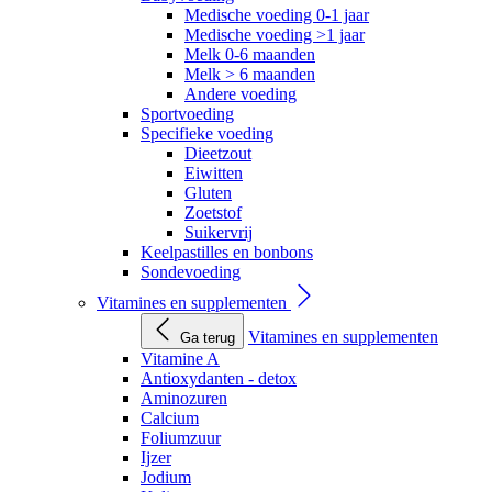
Medische voeding 0-1 jaar
Medische voeding >1 jaar
Melk 0-6 maanden
Melk > 6 maanden
Andere voeding
Sportvoeding
Specifieke voeding
Dieetzout
Eiwitten
Gluten
Zoetstof
Suikervrij
Keelpastilles en bonbons
Sondevoeding
Vitamines en supplementen
Vitamines en supplementen
Ga terug
Vitamine A
Antioxydanten - detox
Aminozuren
Calcium
Foliumzuur
Ijzer
Jodium