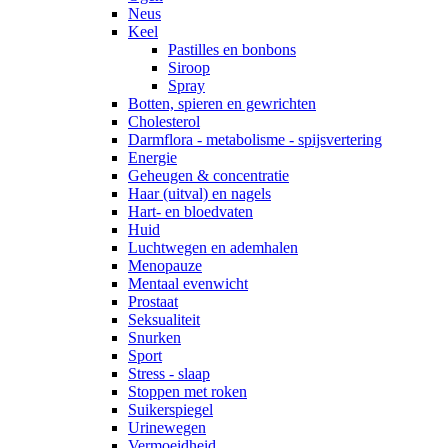
Neus
Keel
Pastilles en bonbons
Siroop
Spray
Botten, spieren en gewrichten
Cholesterol
Darmflora - metabolisme - spijsvertering
Energie
Geheugen & concentratie
Haar (uitval) en nagels
Hart- en bloedvaten
Huid
Luchtwegen en ademhalen
Menopauze
Mentaal evenwicht
Prostaat
Seksualiteit
Snurken
Sport
Stress - slaap
Stoppen met roken
Suikerspiegel
Urinewegen
Vermoeidheid