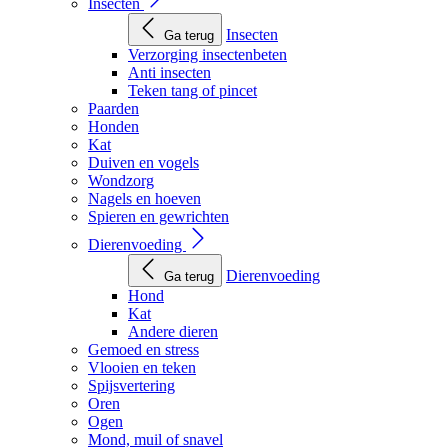
Insecten
Insecten
Ga terug
Verzorging insectenbeten
Anti insecten
Teken tang of pincet
Paarden
Honden
Kat
Duiven en vogels
Wondzorg
Nagels en hoeven
Spieren en gewrichten
Dierenvoeding
Dierenvoeding
Ga terug
Hond
Kat
Andere dieren
Gemoed en stress
Vlooien en teken
Spijsvertering
Oren
Ogen
Mond, muil of snavel