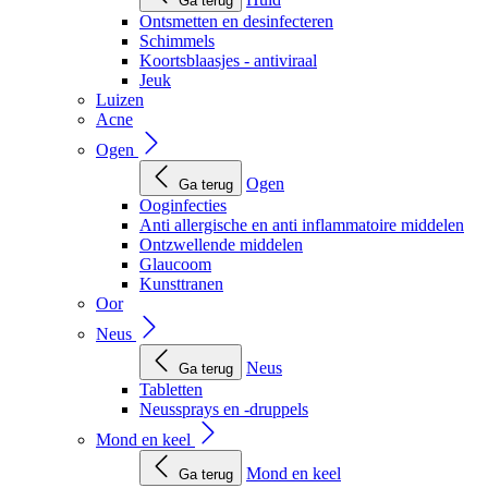
Ga terug
Ontsmetten en desinfecteren
Schimmels
Koortsblaasjes - antiviraal
Jeuk
Luizen
Acne
Ogen
Ogen
Ga terug
Ooginfecties
Anti allergische en anti inflammatoire middelen
Ontzwellende middelen
Glaucoom
Kunsttranen
Oor
Neus
Neus
Ga terug
Tabletten
Neussprays en -druppels
Mond en keel
Mond en keel
Ga terug