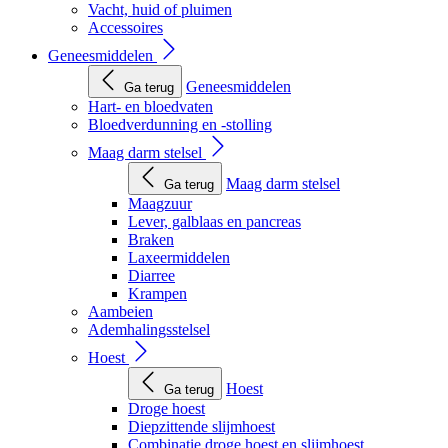
Vacht, huid of pluimen
Accessoires
Geneesmiddelen
Geneesmiddelen
Ga terug
Hart- en bloedvaten
Bloedverdunning en -stolling
Maag darm stelsel
Maag darm stelsel
Ga terug
Maagzuur
Lever, galblaas en pancreas
Braken
Laxeermiddelen
Diarree
Krampen
Aambeien
Ademhalingsstelsel
Hoest
Hoest
Ga terug
Droge hoest
Diepzittende slijmhoest
Combinatie droge hoest en slijmhoest