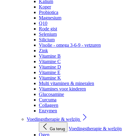
Kalium
Koper
Probiotica
Magnesium
Q10
Rode gist
Selenium
Silicium
Visolie - omega 3-6-9 - vetzuren
Zink
Vitamine B
Vitamine C
Vitamine D
Vitamine E
Vitamine K
Multi vitaminen & mineralen
Vitamines voor kinderen
Glucosamine
Curcuma
Collageen
Enzymen
Voedingstherapie & welzijn
Voedingstherapie & welzijn
Ga terug
Ogen