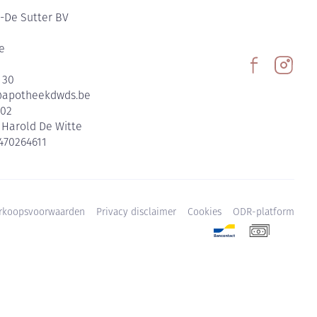
-De Sutter BV
e
 30
@
apotheekdwds.be
602
:
Harold De Witte
470264611
rkoopsvoorwaarden
Privacy disclaimer
Cookies
ODR-platform