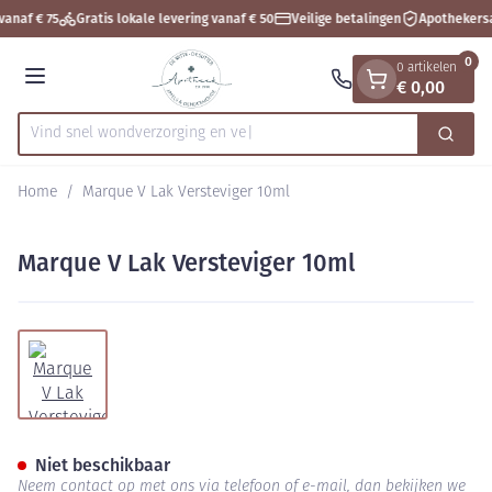
Dia 1 van 1
Ga naar de inhoud
vanaf € 75
Gratis lokale levering vanaf € 50
Veilige betalingen
Apothekers
0
0 artikelen
€ 0,00
Menu
Vind snel wondverzorgin
Zoek
Product, merk, categorie...
Home
/
Marque V Lak Versteviger 10ml
Marque V Lak Versteviger 10ml
View larger image
Marque V Lak Versteviger 10m
Niet beschikbaar
Neem contact op met ons via telefoon of e-mail, dan bekijken we