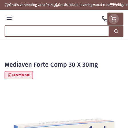
Ga naar de inhoud
Gratis verzending vanaf € 75
Gratis lokale levering vanaf € 50
Veilige 
Menu
Zoek
Product, merk, categorie...
Mediaven Forte Comp 30 X 30mg
Geneesmiddel