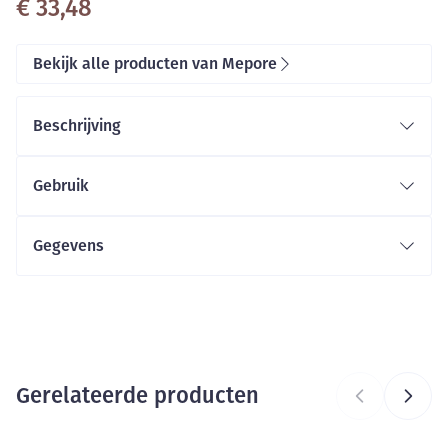
€ 33,48
Bekijk alle producten van Mepore
Beschrijving
Gebruik
Gegevens
CNK
2539153
Organisaties
Molnlycke Healthcare
Gerelateerde producten
Merken
Mepore